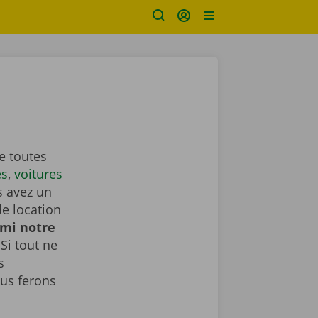
e toutes
es
,
voitures
s avez un
de location
rmi notre
Si tout ne
s
us ferons