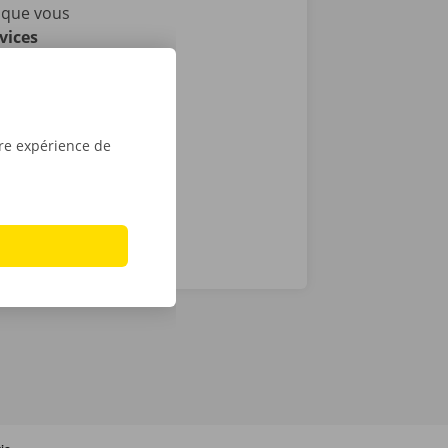
sque vous
vices
i nous
as de
24 h/24 et 7
tre expérience de