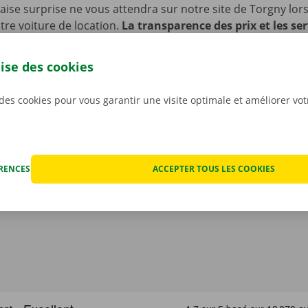
se surprise ne vous attendra sur notre site de Torgny lor
re voiture de location.
La transparence des prix et les ser
s sont en effet très importants pour nous
. C’est pourquo
ut éventuel dégât avant que ne partiez avec la voiture. En c
lise des cookies
nique, vous profitez d’un service de dépannage disponible 
 l’Europe. Ainsi, vous rentrez toujours en toute sécurité.
 des cookies pour vous garantir une visite optimale et améliorer vo
ÉRENCES
ACCEPTER TOUS LES COOKIES