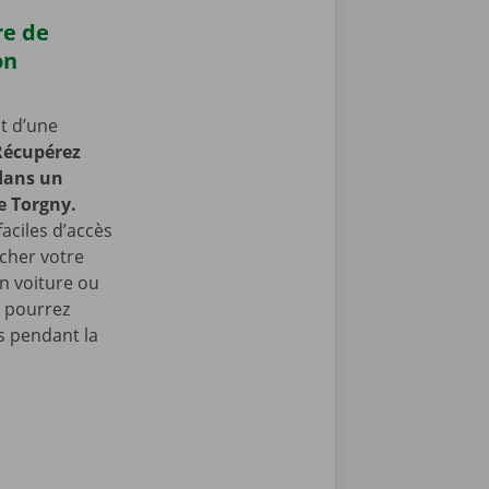
re de
on
t d’une
Récupérez
 dans un
e Torgny.
faciles d’accès
cher votre
en voiture ou
s pourrez
 pendant la