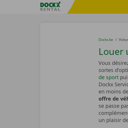
Skip content
Skip language
sitename
You are here:
du
Dockx.be
to
Voitu
Louer 
Vous désire
sortes d’opt
de sport
pui
Dockx Servic
en moins de 
offre de vé
se passe pa
complémenta
un plaisir d