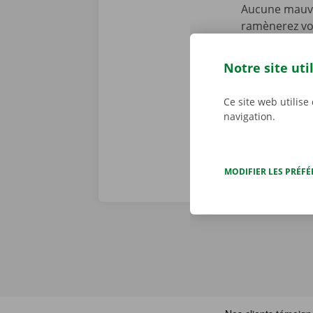
Aucune mauvai
ramènerez vot
personnalisé
constatons to
Notre site uti
problème tech
j/7 dans toute
Ce site web utilise
navigation.
MODIFIER LES PRÉF