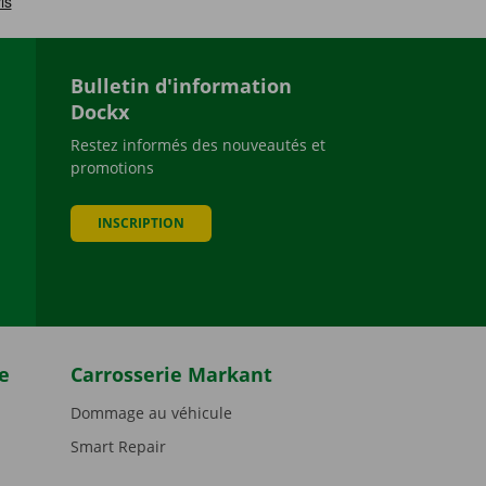
Bulletin d'information
Dockx
Restez informés des nouveautés et
promotions
be
INSCRIPTION
e
Carrosserie Markant
Dommage au véhicule
Smart Repair