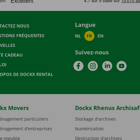
Langue
TACTEZ NOUS
STIONS FRÉQUENTES
NL
FR
EN
VELLES
Suivez-nous
TE CADEAU
Facebook
Instagram
LinkedIn
YouTu
LOI
ROPOS DE DOCKX RENTAL
kx Movers
Dockx Rhenus Archisaf
nagement particuliers
Stockage d'archives
nagement d'entreprises
Numérisation
e-meuble
Destruction d'archives