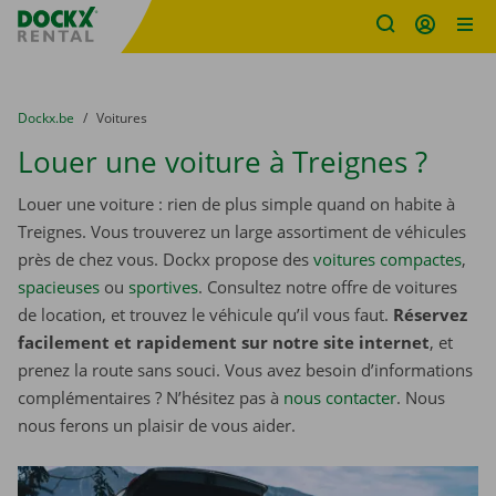
sitename
Skip content
Skip language
You are here:
du
Dockx.be
to
Voitures
Louer une voiture à Treignes ?
Louer une voiture : rien de plus simple quand on habite à
Treignes. Vous trouverez un large assortiment de véhicules
près de chez vous. Dockx propose des
voitures compactes
,
spacieuses
ou
sportives
. Consultez notre offre de voitures
de location, et trouvez le véhicule qu’il vous faut.
Réservez
facilement et rapidement sur notre site internet
, et
prenez la route sans souci. Vous avez besoin d’informations
complémentaires ? N’hésitez pas à
nous contacter
. Nous
nous ferons un plaisir de vous aider.