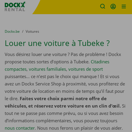
sitename
Skip content
Skip language
You are here:
du
Dockx.be
to
Voitures
Louer une voiture à Tubeke ?
Vous désirez louer une voiture ? Pas de problème ! Dockx
propose toutes sortes d’options à Tubeke.
Citadines
compactes
,
voitures familiales
,
voitures de sport
puissantes… ce n’est pas le choix qui manque ! Et si vous
avez un Dockx Service Shop à proximité, vous profiterez de
votre voiture de location en moins de temps qu’il faut pour
le dire.
Faites votre choix parmi notre offre de
véhicules, et réservez votre voiture en un clin d’œil.
Si
tout ne se passe pas comme prévu, ou si vous avez besoin
d’informations complémentaires, vous pouvez toujours
nous contacter
. Nous nous ferons un plaisir de vous aider.