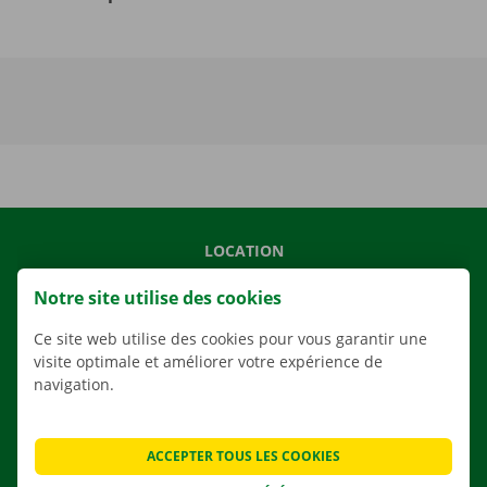
LOCATION
NOS VÉHICULES
Notre site utilise des cookies
NOS SERVICES
Ce site web utilise des cookies pour vous garantir une
AGENCES
visite optimale et améliorer votre expérience de
navigation.
APPLI
SOLUTIONS DE DÉMÉNAGEMENT
ACCEPTER TOUS LES COOKIES