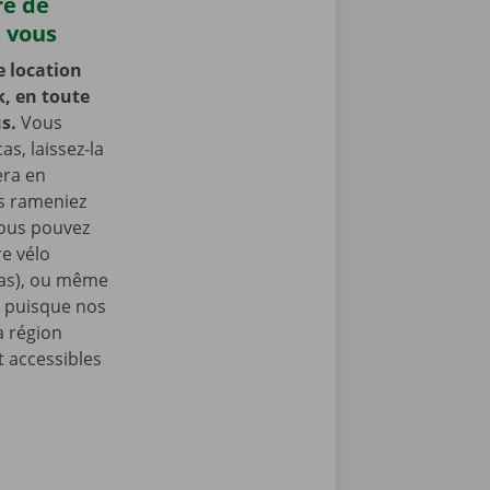
re de
z vous
e location
k, en toute
us.
Vous
as, laissez-la
era en
us rameniez
Vous pouvez
e vélo
nas), ou même
, puisque nos
a région
t accessibles