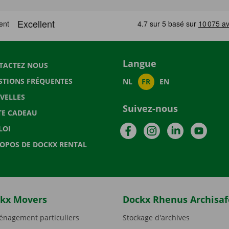
Langue
TACTEZ NOUS
STIONS FRÉQUENTES
NL
FR
EN
VELLES
Suivez-nous
TE CADEAU
Facebook
Instagram
LinkedIn
YouTu
LOI
ROPOS DE DOCKX RENTAL
kx Movers
Dockx Rhenus Archisaf
nagement particuliers
Stockage d'archives