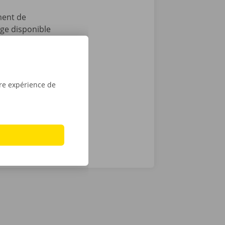
ment de
age disponible
pas tout :
 après le
t que vous
sé sont de
tre expérience de