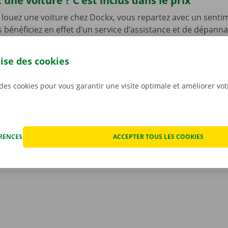
 une voiture ? C’est inclus dans le prix
louez une voiture chez Dockx, vous repartez avec un senti
s bénéficiez en effet d’un service d’assistance et de dépann
le de l’Europe en cas de problème technique. Mais ce n’est 
ous n’avez pas à vous inquiéter des éventuels frais imprévus
lise des cookies
ocation. Nous constatons l’état de la voiture ensemble avan
ant.
Pour nous, la transparence et un service personnali
 des cookies pour vous garantir une visite optimale et améliorer vo
iorités.
ÉRENCES
ACCEPTER TOUS LES COOKIES