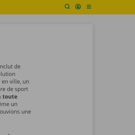
inclut de
lution
en ville, un
ure de sport
n toute
même un
rouvions une