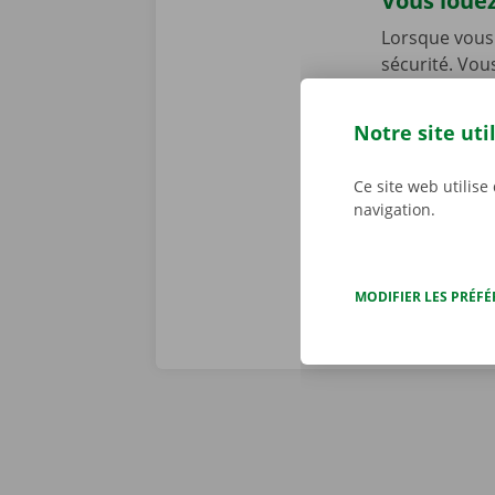
Vous louez
Lorsque vous 
sécurité. Vou
dans l’ensemb
chez Dockx, v
Notre site uti
début de la l
preniez le vol
Ce site web utilise
véritables pr
navigation.
MODIFIER LES PRÉF