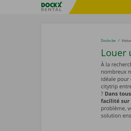
Skip content
Skip language
sitename
You are here:
du
Dockx.be
to
Voitu
Louer 
À la recherc
nombreux mo
idéale pour
citytrip ent
?
Dans tous
facilité sur
problème, v
solution en