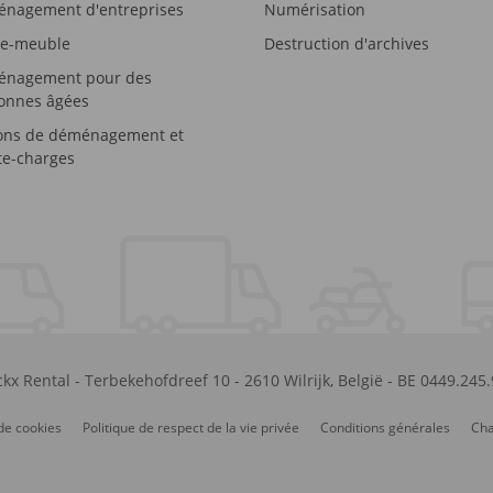
nagement d'entreprises
Numérisation
e-meuble
Destruction d'archives
nagement pour des
onnes âgées
ons de déménagement et
e-charges
kx Rental
-
Terbekehofdreef 10
-
2610
Wilrijk
,
België
-
BE 0449.245
de cookies
Politique de respect de la vie privée
Conditions générales
Cha