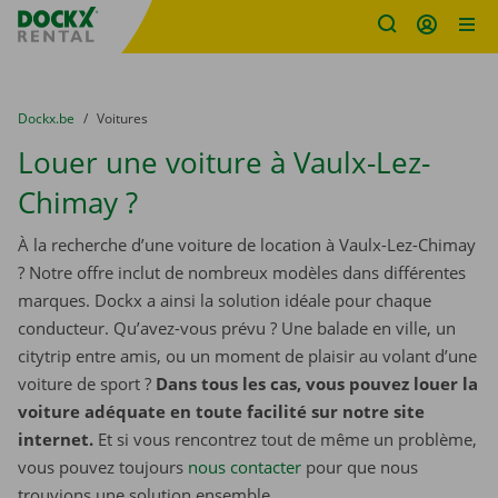
sitename
Skip content
Skip language
You are here:
du
Dockx.be
to
Voitures
Louer une voiture à Vaulx-Lez-
Chimay ?
À la recherche d’une voiture de location à Vaulx-Lez-Chimay
? Notre offre inclut de nombreux modèles dans différentes
marques. Dockx a ainsi la solution idéale pour chaque
conducteur. Qu’avez-vous prévu ? Une balade en ville, un
citytrip entre amis, ou un moment de plaisir au volant d’une
voiture de sport ?
Dans tous les cas, vous pouvez louer la
voiture adéquate en toute facilité sur notre site
internet.
Et si vous rencontrez tout de même un problème,
vous pouvez toujours
nous contacter
pour que nous
trouvions une solution ensemble.