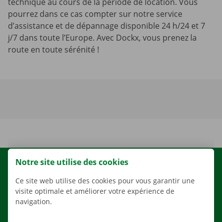
technique au cours de la période de location. Vous
pourrez dans ce cas compter sur notre service
d’assistance et de dépannage disponible 24 h/24 et 7
j/7 dans toute l’Europe. Avec Dockx, vous prenez la
route en toute sérénité !
Notre site utilise des cookies
LOCATION
Ce site web utilise des cookies pour vous garantir une
NOS VÉHICULES
visite optimale et améliorer votre expérience de
NOS SERVICES
navigation.
AGENCES