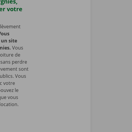
rgnies,
er votre
nlèvement
Vous
un site
nies.
Vous
oiture de
t sans perdre
lèvement sont
ublics. Vous
c votre
pouvez le
que vous
location.