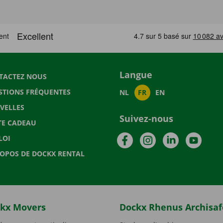
Langue
TACTEZ NOUS
STIONS FRÉQUENTES
NL
FR
EN
VELLES
Suivez-nous
TE CADEAU
Facebook
Instagram
LinkedIn
YouTu
LOI
ROPOS DE DOCKX RENTAL
kx Movers
Dockx Rhenus Archisaf