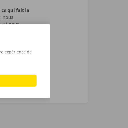
ce qui fait la
 : nous
t, et nous
itons pas, il
echnique au
otre service
ope. Avec
tre expérience de