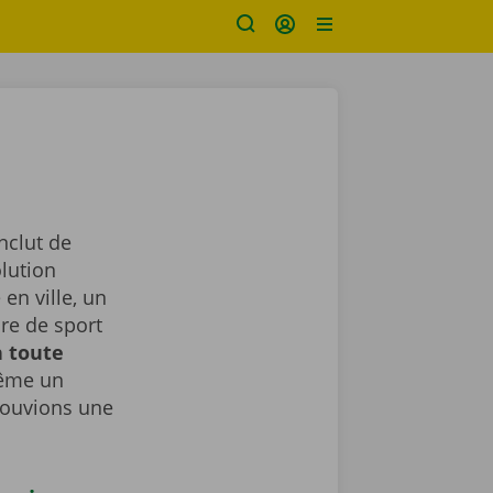
nclut de
lution
en ville, un
ure de sport
n toute
même un
rouvions une