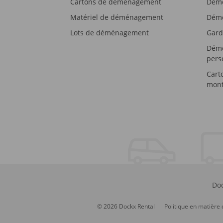
Cartons de déménagement
Démé
Matériel de déménagement
Démé
Lots de déménagement
Gard
Démé
pers
Cart
mont
Doc
© 2026 Dockx Rental
Politique en matière 