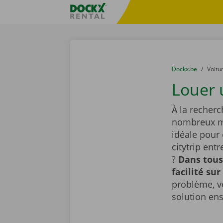
Skip content
Skip language
sitename
You are here:
du
Dockx.be
to
Voitu
Louer 
À la recherc
nombreux mo
idéale pour
citytrip ent
?
Dans tous
facilité sur
problème, v
solution en