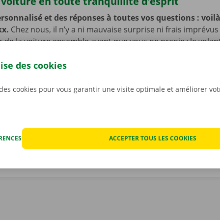
voiture en toute tranquillité d’esprit
rsonnalisé et des réponses à toutes vos questions : voilà 
kx.
Chez nous, il n’y a ni mauvaise surprise ni frais imprévus
ur de la voiture ensemble avant que vous ne preniez le volan
ujours des prix transparents. Même si nous ne vous le souha
lise des cookies
fois que votre voiture de location rencontre un problème t
ériode de location. Vous pourrez dans ce cas compter sur n
et de dépannage disponible 24 h/24 et 7 j/7 dans toute l’Eur
 des cookies pour vous garantir une visite optimale et améliorer vo
renez la route en toute sérénité !
ÉRENCES
ACCEPTER TOUS LES COOKIES