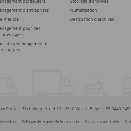
nagement particuliers
Stockage d'archives
nagement d'entreprises
Numérisation
e-meuble
Destruction d'archives
nagement pour des
onnes âgées
ons de déménagement et
e-charges
kx Rental
-
Terbekehofdreef 10
-
2610
Wilrijk
,
België
-
BE 0449.245
de cookies
Politique de respect de la vie privée
Conditions générales
Cha