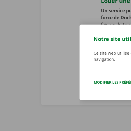
Louer une 
Un service pe
force de Doc
faisons le to
appliquons to
Notre site uti
se peut toute
cours de la p
d’assistance 
Ce site web utilise
navigation.
Dockx, vous p
MODIFIER LES PRÉF