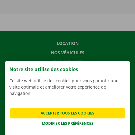
LOCATION
NOS VÉHICULES
NOS SERVICES
Notre site utilise des cookies
AGENCES
Ce site web utilise des cookies pour vous garantir une
APPLI
visite optimale et améliorer votre expérience de
SOLUTIONS DE DÉMÉNAGEMENT
navigation.
ACCEPTER TOUS LES COOKIES
CONTACTEZ NOUS
MODIFIER LES PRÉFÉRENCES
QUESTIONS FRÉQUENTES