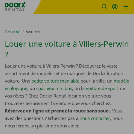
sitename
Skip content
Skip language
You are here:
du
Dockx.be
to
Voitures
Louer une voiture à Villers-Perwin
?
Louer une voiture à Villers-Perwin ? Découvrez le vaste
assortiment de modèles et de marques de Dockx location
voiture. Une
petite voiture maniable
pour la ville, un
modèle
écologique
, un
spacieux minibus
, ou la
voiture de sport
de
vos rêves ? Chez Dockx Rental location voiture vous
trouverez assurément la voiture que vous cherchez.
Réservez en ligne et prenez la route sans souci.
Vous
avez des questions ? N’hésitez pas à
nous contacter
, nous
nous ferons un plaisir de vous aider.