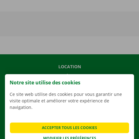
LOCATION
NOS VÉHICULES
Notre site utilise des cookies
NOS SERVICES
Ce site web utilise des cookies pour vous garantir une
AGENCES
visite optimale et améliorer votre expérience de
APPLI
navigation.
SOLUTIONS DE DÉMÉNAGEMENT
ACCEPTER TOUS LES COOKIES
MODIFIER LES PRÉFÉRENCES