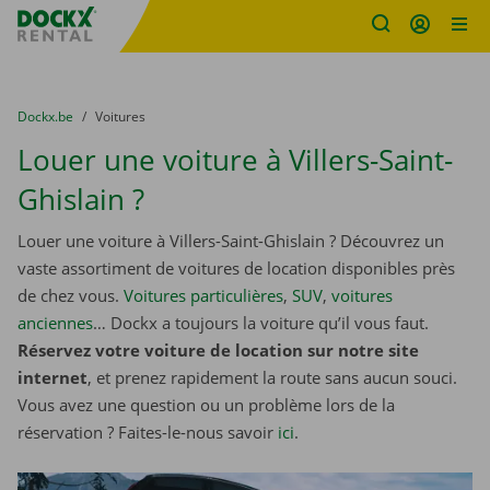
sitename
Skip content
Skip language
You are here:
du
Dockx.be
to
Voitures
Louer une voiture à Villers-Saint-
Ghislain ?
Louer une voiture à Villers-Saint-Ghislain ? Découvrez un
vaste assortiment de voitures de location disponibles près
de chez vous.
Voitures particulières
,
SUV
,
voitures
anciennes
… Dockx a toujours la voiture qu’il vous faut.
Réservez votre voiture de location sur notre site
internet
, et prenez rapidement la route sans aucun souci.
Vous avez une question ou un problème lors de la
réservation ? Faites-le-nous savoir
ici
.