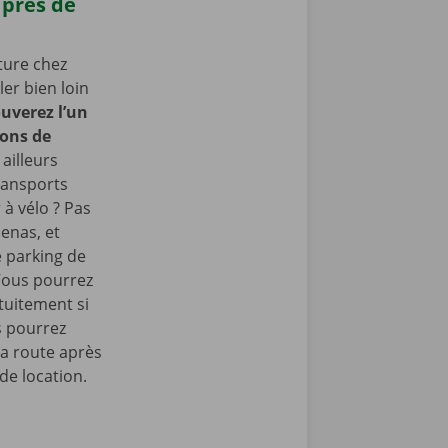
 près de
ture chez
er bien loin
uverez l’un
rons de
ailleurs
ransports
 à vélo ? Pas
enas, et
e parking de
Vous pourrez
tuitement si
s pourrez
la route après
de location.