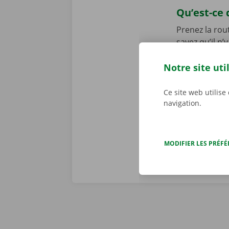
Qu’est-ce 
Prenez la rou
savez qu’il n
éventuel dégâ
une copie nu
Notre site uti
personnalisé
d’une panne t
Ce site web utilise
dépannage dis
navigation.
MODIFIER LES PRÉF