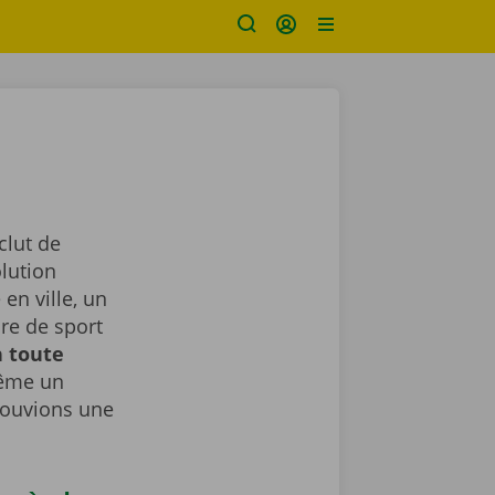
clut de
lution
en ville, un
ure de sport
n toute
même un
rouvions une