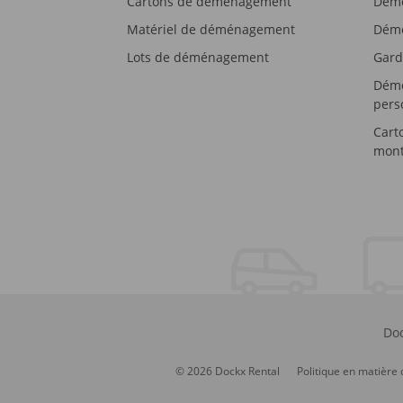
Cartons de déménagement
Démé
Matériel de déménagement
Démé
Lots de déménagement
Gard
Démé
pers
Cart
mont
Doc
© 2026 Dockx Rental
Politique en matière 