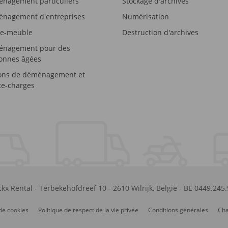
nagement particuliers
Stockage d'archives
nagement d'entreprises
Numérisation
e-meuble
Destruction d'archives
nagement pour des
onnes âgées
ons de déménagement et
e-charges
kx Rental
-
Terbekehofdreef 10
-
2610
Wilrijk
,
België
-
BE 0449.245
de cookies
Politique de respect de la vie privée
Conditions générales
Cha