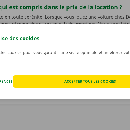
qui est compris dans le prix de la location ?
te en toute sérénité. Lorsque vous louez une voiture chez D
’y aura ni mauvaise surprise ni frais imprévus. Nous constat
t ensemble avant que vous ne preniez le volant, et nous v
mérique du rapport.
La transparence des prix et les servic
lise des cookies
s sont notre priorité absolue.
Et si vous êtes tout de mêm
echnique, vous pourrez compter sur notre service d’assist
 des cookies pour vous garantir une visite optimale et améliorer vo
ponible 24 h/24 et 7 j/7.
ÉRENCES
ACCEPTER TOUS LES COOKIES