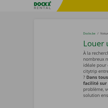
Skip content
Skip language
sitename
You are here:
du
Dockx.be
to
Voitu
Louer 
À la recherc
nombreux mo
idéale pour
citytrip ent
?
Dans tous
facilité sur
problème, v
solution en