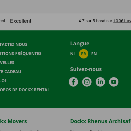
Langue
TACTEZ NOUS
STIONS FRÉQUENTES
NL
FR
EN
VELLES
Suivez-nous
TE CADEAU
Facebook
Instagram
LinkedIn
YouTu
LOI
ROPOS DE DOCKX RENTAL
kx Movers
Dockx Rhenus Archisaf