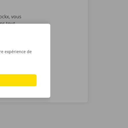
ockx, vous
ons tout
ous envoyons
es
e victime
ance et de
tre expérience de