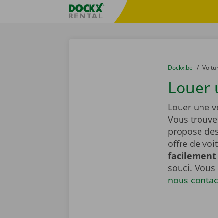
Skip content
Skip language
sitename
You are here:
du
Dockx.be
to
Voitu
Louer 
Louer une v
Vous trouve
propose de
offre de voi
facilement 
souci. Vous
nous contac