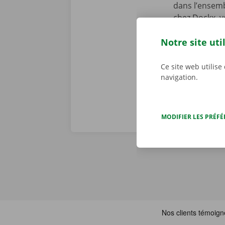
dans l’ensemb
chez Dockx, v
début de la l
Notre site uti
preniez le vol
véritables pr
Ce site web utilise
navigation.
MODIFIER LES PRÉF