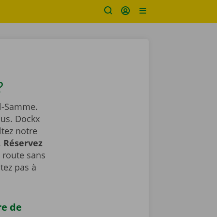
?
nal-Samme.
ous. Dockx
ltez notre
.
Réservez
a route sans
tez pas à
re de