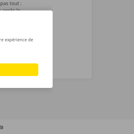
pas tout :
 après le
t que vous
sé sont de
tre expérience de