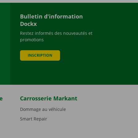
Bulletin d'information
Dockx
Restez informés des nouveautés et
promotions
be
INSCRIPTION
e
Carrosserie Markant
Dommage au véhicule
Smart Repair