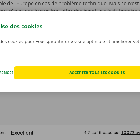
le de l’Europe en cas de problème technique. Mais ce n’est 
ous n’avez pas à vous inquiéter des éventuels frais imprévus
ocation. Nous constatons l’état de la voiture ensemble avan
lise des cookies
ant.
Pour nous, la transparence et un service personnali
iorités.
 des cookies pour vous garantir une visite optimale et améliorer vo
ÉRENCES
ACCEPTER TOUS LES COOKIES