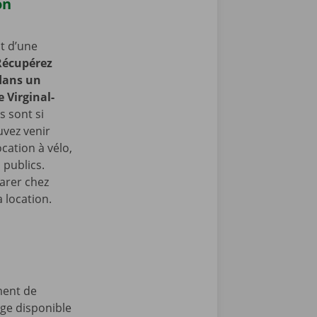
on
t d’une
Récupérez
 dans un
 Virginal-
s sont si
uvez venir
cation à vélo,
 publics.
arer chez
 location.
ment de
age disponible