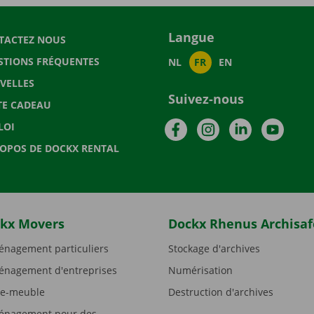
Langue
TACTEZ NOUS
STIONS FRÉQUENTES
NL
FR
EN
VELLES
Suivez-nous
TE CADEAU
Facebook
Instagram
LinkedIn
YouTu
LOI
ROPOS DE DOCKX RENTAL
kx Movers
Dockx Rhenus Archisaf
nagement particuliers
Stockage d'archives
nagement d'entreprises
Numérisation
e-meuble
Destruction d'archives
nagement pour des