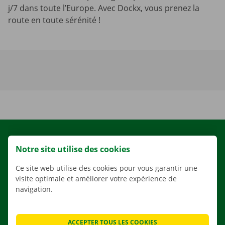
j/7 dans toute l’Europe. Avec Dockx, vous prenez la
route en toute sérénité !
LOCATION
Notre site utilise des cookies
NOS VÉHICULES
Ce site web utilise des cookies pour vous garantir une
NOS SERVICES
visite optimale et améliorer votre expérience de
AGENCES
navigation.
APPLI
SOLUTIONS DE DÉMÉNAGEMENT
ACCEPTER TOUS LES COOKIES