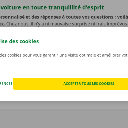
voiture en toute tranquillité d’esprit
rsonnalisé et des réponses à toutes vos questions : voilà 
kx.
Chez nous, il n’y a ni mauvaise surprise ni frais imprévus
ur de la voiture ensemble avant que vous ne preniez le volan
ujours des prix transparents. Même si nous ne vous le souha
lise des cookies
fois que votre voiture de location rencontre un problème t
ériode de location. Vous pourrez dans ce cas compter sur n
 des cookies pour vous garantir une visite optimale et améliorer vo
et de dépannage disponible 24 h/24 et 7 j/7 dans toute l’Eur
renez la route en toute sérénité !
ÉRENCES
ACCEPTER TOUS LES COOKIES