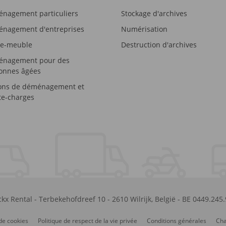
nagement particuliers
Stockage d'archives
nagement d'entreprises
Numérisation
e-meuble
Destruction d'archives
nagement pour des
onnes âgées
ons de déménagement et
e-charges
kx Rental
-
Terbekehofdreef 10
-
2610
Wilrijk
,
België
-
BE 0449.245
de cookies
Politique de respect de la vie privée
Conditions générales
Cha