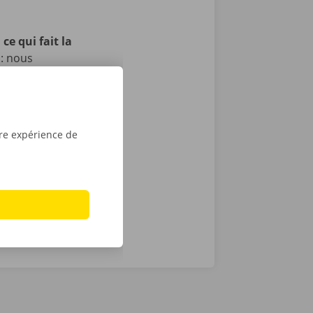
ce qui fait la
 : nous
t, et nous
itons pas, il
echnique au
otre service
tre expérience de
ope. Avec