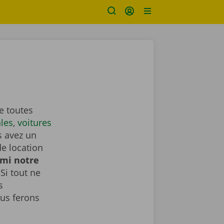
e toutes
ales
,
voitures
s avez un
de location
rmi notre
Si tout ne
s
us ferons