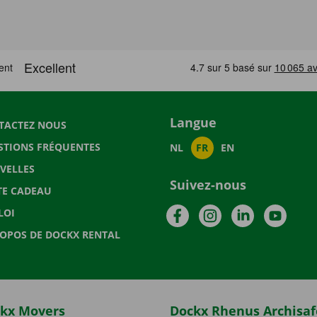
Langue
TACTEZ NOUS
STIONS FRÉQUENTES
NL
FR
EN
VELLES
Suivez-nous
TE CADEAU
Facebook
Instagram
LinkedIn
YouTu
LOI
ROPOS DE DOCKX RENTAL
kx Movers
Dockx Rhenus Archisaf