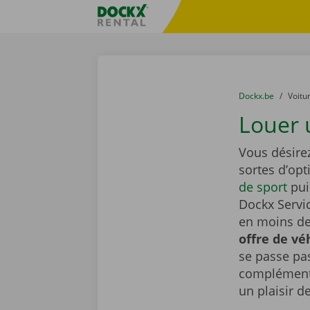
Skip content
Skip language
sitename
You are here:
du
Dockx.be
to
Voitu
Louer 
Vous désire
sortes d’op
de sport
pui
Dockx Servic
en moins de 
offre de vé
se passe pa
complémenta
un plaisir d