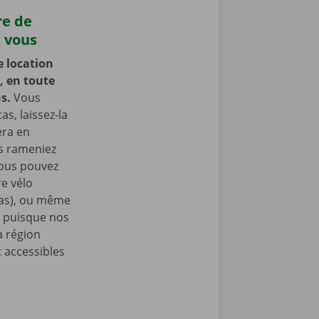
re de
z vous
e location
, en toute
us.
Vous
as, laissez-la
era en
us rameniez
Vous pouvez
e vélo
nas), ou même
, puisque nos
a région
 accessibles