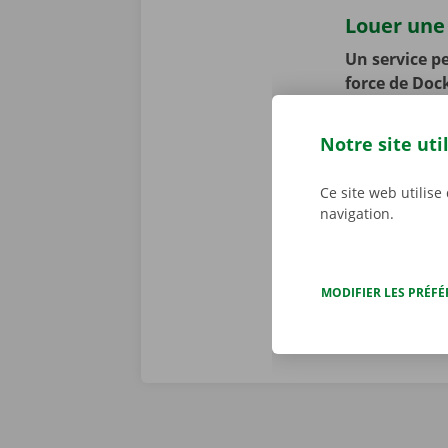
Louer une 
Un service pe
force de Doc
faisons le to
appliquons to
Notre site uti
se peut toute
cours de la p
Ce site web utilise
d’assistance 
navigation.
Dockx, vous p
MODIFIER LES PRÉF