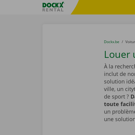
Skip content
Skip language
sitename
You are here:
du
Dockx.be
to
Voitu
Louer 
À la recherc
inclut de n
solution id
ville, un ci
de sport ?
D
toute facil
un problème
une solutio