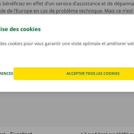
s bénéficiez en effet d’un service d’assistance et de dépann
le de l’Europe en cas de problème technique. Mais ce n’est 
ous n’avez pas à vous inquiéter des éventuels frais imprévus
ocation. Nous constatons l’état de la voiture ensemble avan
lise des cookies
ant.
Pour nous, la transparence et un service personnali
iorités.
 des cookies pour vous garantir une visite optimale et améliorer vo
ÉRENCES
ACCEPTER TOUS LES COOKIES