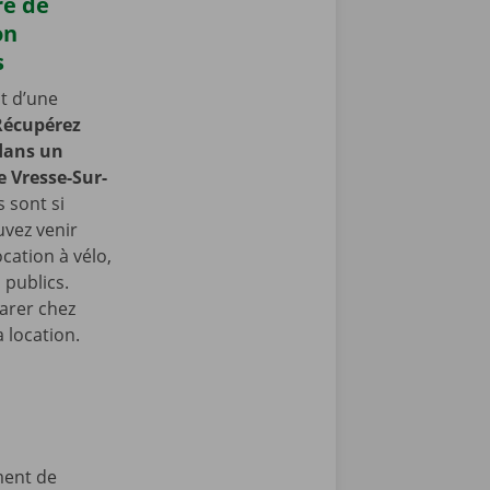
re de
on
s
t d’une
Récupérez
 dans un
e Vresse-Sur-
s sont si
uvez venir
cation à vélo,
 publics.
arer chez
 location.
ment de