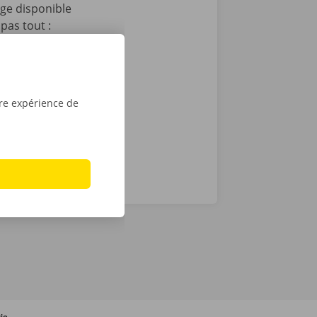
age disponible
pas tout :
 après le
t que vous
sé sont de
tre expérience de