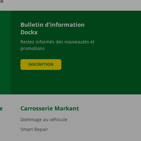
Bulletin d'information
Dockx
Restez informés des nouveautés et
promotions
be
INSCRIPTION
e
Carrosserie Markant
Dommage au véhicule
Smart Repair