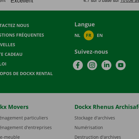
Langue
TACTEZ NOUS
STIONS FRÉQUENTES
NL
FR
EN
VELLES
Suivez-nous
TE CADEAU
Facebook
Instagram
LinkedIn
YouTu
LOI
ROPOS DE DOCKX RENTAL
kx Movers
Dockx Rhenus Archisaf
nagement particuliers
Stockage d'archives
nagement d'entreprises
Numérisation
e-meuble
Destruction d'archives