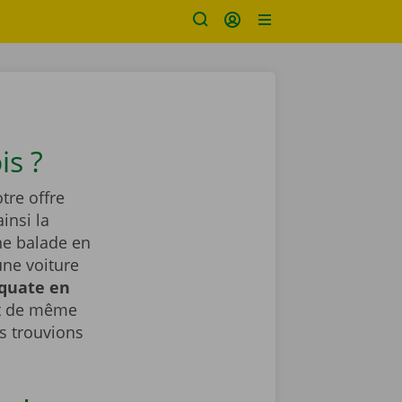
is ?
tre offre
insi la
ne balade en
une voiture
équate en
ut de même
 trouvions