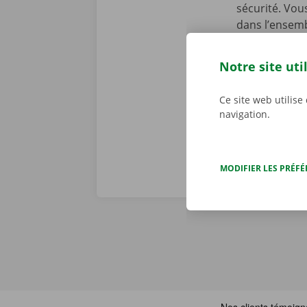
sécurité. Vou
dans l’ensemb
chez Dockx, v
début de la l
Notre site uti
preniez le vol
véritables pr
Ce site web utilise
navigation.
MODIFIER LES PRÉF