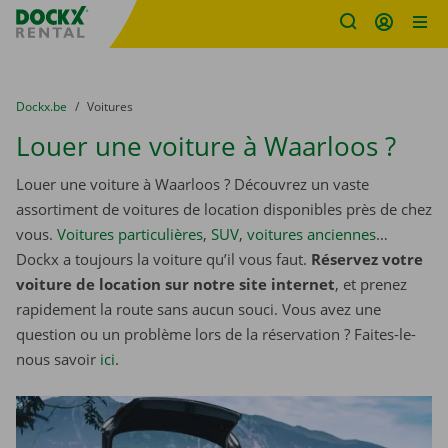
sitename
Skip content
Skip language
You are here:
du
Dockx.be
to
Voitures
Louer une voiture à Waarloos ?
Louer une voiture à Waarloos ? Découvrez un vaste
assortiment de voitures de location disponibles près de chez
vous.
Voitures particulières
,
SUV
,
voitures anciennes
…
Dockx a toujours la voiture qu’il vous faut.
Réservez votre
voiture de location sur notre site internet
, et prenez
rapidement la route sans aucun souci. Vous avez une
question ou un problème lors de la réservation ? Faites-le-
nous savoir
ici
.