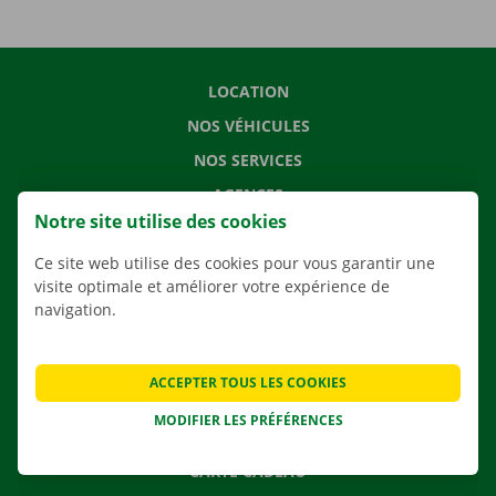
LOCATION
NOS VÉHICULES
NOS SERVICES
AGENCES
Notre site utilise des cookies
APPLI
Ce site web utilise des cookies pour vous garantir une
SOLUTIONS DE DÉMÉNAGEMENT
visite optimale et améliorer votre expérience de
navigation.
CONTACTEZ NOUS
ACCEPTER TOUS LES COOKIES
QUESTIONS FRÉQUENTES
MODIFIER LES PRÉFÉRENCES
NOUVELLES
CARTE CADEAU