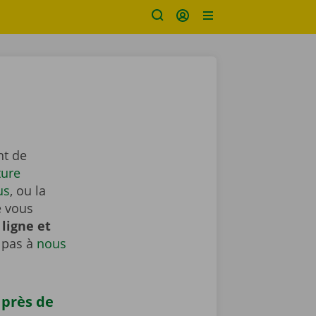
nt de
ture
us
, ou la
e vous
ligne et
 pas à
nous
 près de