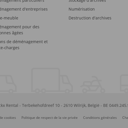
nagement particuliers
Stockage d'archives
nagement d'entreprises
Numérisation
e-meuble
Destruction d'archives
nagement pour des
onnes âgées
ons de déménagement et
e-charges
kx Rental
-
Terbekehofdreef 10
-
2610
Wilrijk
,
België
-
BE 0449.245
de cookies
Politique de respect de la vie privée
Conditions générales
Cha