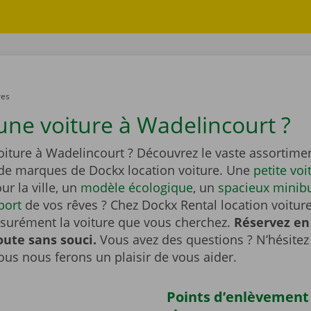
res
une voiture à Wadelincourt ?
oiture à Wadelincourt ? Découvrez le vaste assortime
de marques de Dockx location voiture. Une
petite voi
ur la ville, un
modèle écologique
, un
spacieux minib
port
de vos rêves ? Chez Dockx Rental location voitur
ssurément la voiture que vous cherchez.
Réservez en 
oute sans souci.
Vous avez des questions ? N’hésitez
nous nous ferons un plaisir de vous aider.
Points d’enlèvement