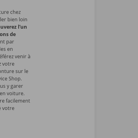
ture chez
er bien loin
uverez l’un
rons de
nt par
les en
éférez venir à
z votre
onture sur le
vice Shop.
us y garer
en voiture.
re facilement
é votre