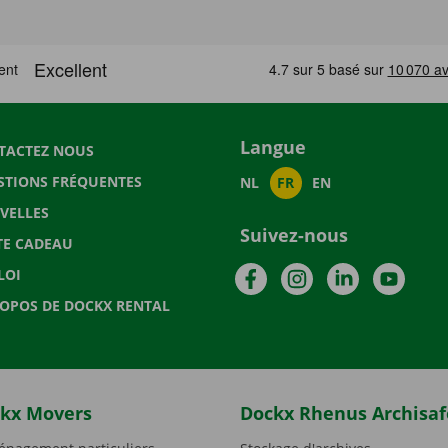
Langue
TACTEZ NOUS
STIONS FRÉQUENTES
NL
FR
EN
VELLES
Suivez-nous
TE CADEAU
Facebook
Instagram
LinkedIn
YouTu
LOI
ROPOS DE DOCKX RENTAL
kx Movers
Dockx Rhenus Archisaf