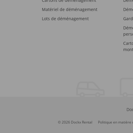
Cartons de déménagement
Démé
Matériel de déménagement
Démé
Lots de déménagement
Gard
Démé
pers
Cart
mont
Doc
© 2026 Dockx Rental
Politique en matière 