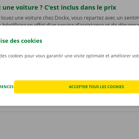
 une voiture ? C’est inclus dans le prix
louez une voiture chez Dockx, vous repartez avec un senti
s bénéficiez en effet d’un service d’assistance et de dépann
le de l’Europe en cas de problème technique. Mais ce n’est 
ous n’avez pas à vous inquiéter des éventuels frais imprévus
lise des cookies
ocation. Nous constatons l’état de la voiture ensemble avan
ant.
Pour nous, la transparence et un service personnali
 des cookies pour vous garantir une visite optimale et améliorer vo
iorités.
ÉRENCES
ACCEPTER TOUS LES COOKIES