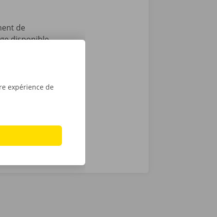
ment de
age disponible
pas tout :
 après le
t que vous
sé sont de
tre expérience de