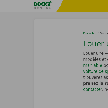
Skip content
Skip language
sitename
You are here:
du
Dockx.be
to
Voitu
Louer 
Louer une v
modèles et 
maniable
po
voiture de s
trouverez a
prenez la r
contacter
, 