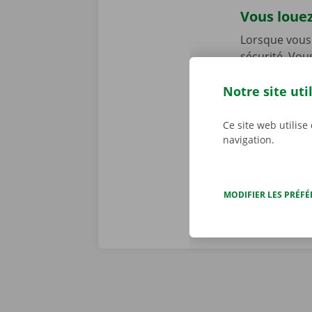
Vous louez
Lorsque vous 
sécurité. Vou
dans l’ensemb
chez Dockx, v
Notre site uti
début de la l
preniez le vol
Ce site web utilise
véritables pr
navigation.
MODIFIER LES PRÉF