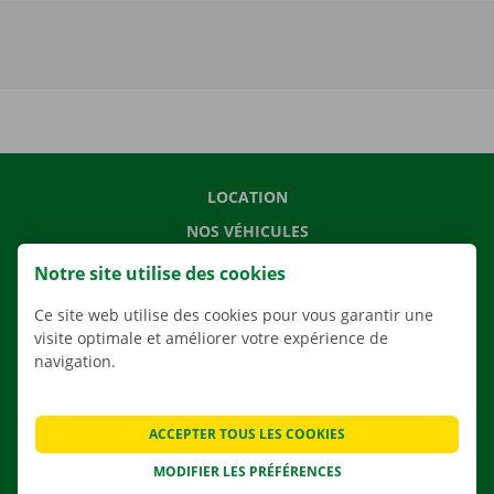
LOCATION
NOS VÉHICULES
NOS SERVICES
Notre site utilise des cookies
AGENCES
Ce site web utilise des cookies pour vous garantir une
APPLI
visite optimale et améliorer votre expérience de
navigation.
SOLUTIONS DE DÉMÉNAGEMENT
ACCEPTER TOUS LES COOKIES
MODIFIER LES PRÉFÉRENCES
CONTACTEZ NOUS