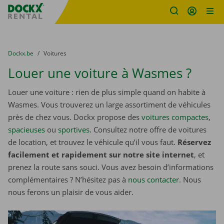
sitename
Skip content
Skip language
You are here:
du
Dockx.be
to
Voitures
Louer une voiture à Wasmes ?
Louer une voiture : rien de plus simple quand on habite à
Wasmes. Vous trouverez un large assortiment de véhicules
près de chez vous. Dockx propose des
voitures compactes
,
spacieuses
ou
sportives
. Consultez notre offre de voitures
de location, et trouvez le véhicule qu’il vous faut.
Réservez
facilement et rapidement sur notre site internet
, et
prenez la route sans souci. Vous avez besoin d’informations
complémentaires ? N’hésitez pas à
nous contacter
. Nous
nous ferons un plaisir de vous aider.