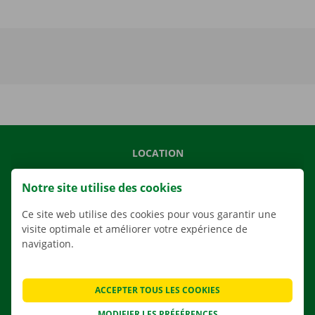
LOCATION
NOS VÉHICULES
Notre site utilise des cookies
NOS SERVICES
Ce site web utilise des cookies pour vous garantir une
AGENCES
visite optimale et améliorer votre expérience de
APPLI
navigation.
SOLUTIONS DE DÉMÉNAGEMENT
ACCEPTER TOUS LES COOKIES
MODIFIER LES PRÉFÉRENCES