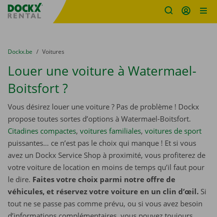
sitename
Skip content
Skip language
You are here:
du
Dockx.be
to
Voitures
Louer une voiture à Watermael-
Boitsfort ?
Vous désirez louer une voiture ? Pas de problème ! Dockx
propose toutes sortes d’options à Watermael-Boitsfort.
Citadines compactes
,
voitures familiales
,
voitures de sport
puissantes… ce n’est pas le choix qui manque ! Et si vous
avez un Dockx Service Shop à proximité, vous profiterez de
votre voiture de location en moins de temps qu’il faut pour
le dire.
Faites votre choix parmi notre offre de
véhicules, et réservez votre voiture en un clin d’œil.
Si
tout ne se passe pas comme prévu, ou si vous avez besoin
d’informations complémentaires, vous pouvez toujours