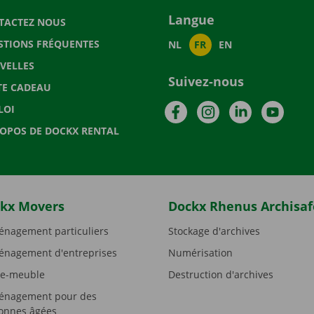
Langue
TACTEZ NOUS
STIONS FRÉQUENTES
NL
FR
EN
VELLES
Suivez-nous
TE CADEAU
Facebook
Instagram
LinkedIn
YouTu
LOI
ROPOS DE DOCKX RENTAL
kx Movers
Dockx Rhenus Archisaf
nagement particuliers
Stockage d'archives
nagement d'entreprises
Numérisation
e-meuble
Destruction d'archives
nagement pour des
onnes âgées