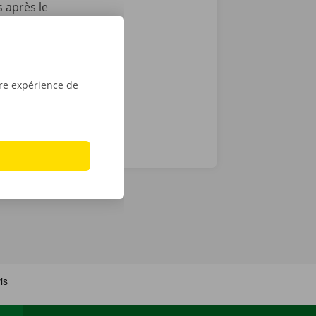
 après le
t que vous
sé sont de
tre expérience de