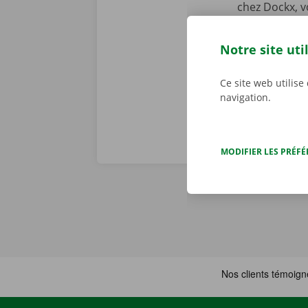
chez Dockx, v
début de la l
preniez le vol
Notre site uti
véritables pr
Ce site web utilise
navigation.
MODIFIER LES PRÉF