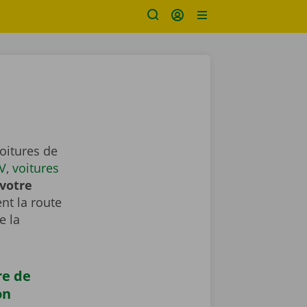
oitures de
V
,
voitures
votre
nt la route
e la
re de
on