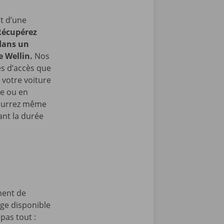
t d’une
Récupérez
 dans un
e Wellin.
Nos
les d’accès que
 votre voiture
re ou en
pourrez même
nt la durée
ment de
age disponible
pas tout :