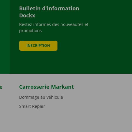
Bulletin d'information
Dockx
Restez informés des nouveautés et
promotions
be
INSCRIPTION
e
Carrosserie Markant
Dommage au véhicule
Smart Repair