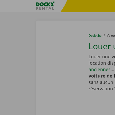
Skip content
Skip language
sitename
You are here:
du
Dockx.be
to
Voitu
Louer 
Louer une vo
location di
anciennes
… 
voiture de 
sans aucun 
réservation 