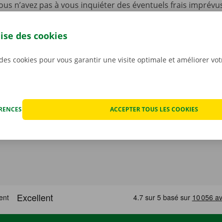
ous n’avez pas à vous inquiéter des éventuels frais imprévus
ocation. Nous constatons l’état de la voiture ensemble avan
ant.
Pour nous, la transparence et un service personnali
lise des cookies
iorités.
 des cookies pour vous garantir une visite optimale et améliorer vo
ÉRENCES
ACCEPTER TOUS LES COOKIES