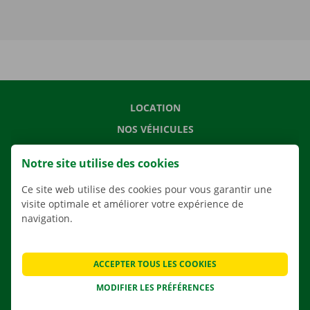
LOCATION
NOS VÉHICULES
NOS SERVICES
Notre site utilise des cookies
AGENCES
Ce site web utilise des cookies pour vous garantir une
APPLI
visite optimale et améliorer votre expérience de
SOLUTIONS DE DÉMÉNAGEMENT
navigation.
ACCEPTER TOUS LES COOKIES
CONTACTEZ NOUS
MODIFIER LES PRÉFÉRENCES
QUESTIONS FRÉQUENTES