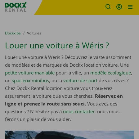
sitename
Skip content
Skip language
You are here:
du
Dockx.be
to
Voitures
Louer une voiture à Wéris ?
Louer une voiture à Wéris ? Découvrez le vaste assortiment
de modèles et de marques de Dockx location voiture. Une
petite voiture maniable
pour la ville, un
modèle écologique
,
un
spacieux minibus
, ou la
voiture de sport
de vos rêves ?
Chez Dockx Rental location voiture vous trouverez
assurément la voiture que vous cherchez.
Réservez en
ligne et prenez la route sans souci.
Vous avez des
questions ? N’hésitez pas à
nous contacter
, nous nous
ferons un plaisir de vous aider.