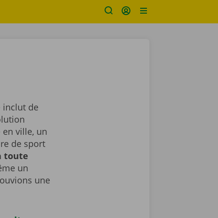
 inclut de
lution
en ville, un
ure de sport
n toute
même un
rouvions une