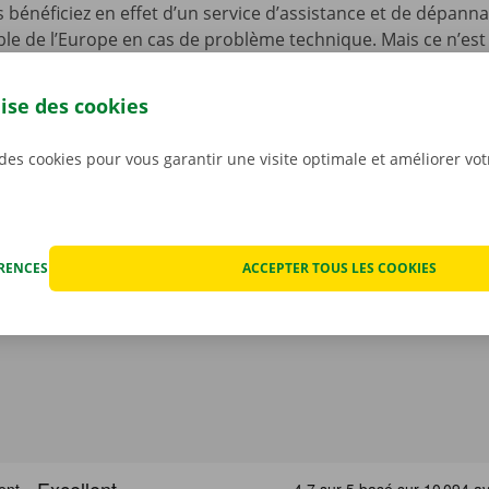
s bénéficiez en effet d’un service d’assistance et de dépann
le de l’Europe en cas de problème technique. Mais ce n’est 
ous n’avez pas à vous inquiéter des éventuels frais imprévus
ocation. Nous constatons l’état de la voiture ensemble avan
lise des cookies
ant.
Pour nous, la transparence et un service personnali
iorités.
 des cookies pour vous garantir une visite optimale et améliorer vo
ÉRENCES
ACCEPTER TOUS LES COOKIES