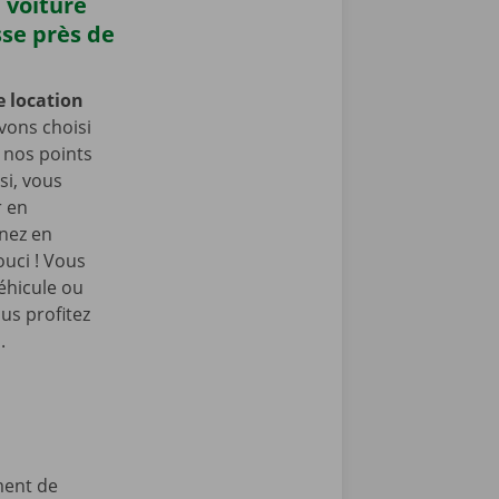
 voiture
sse près de
e location
vons choisi
e nos points
si, vous
r en
enez en
ouci ! Vous
éhicule ou
us profitez
.
ment de