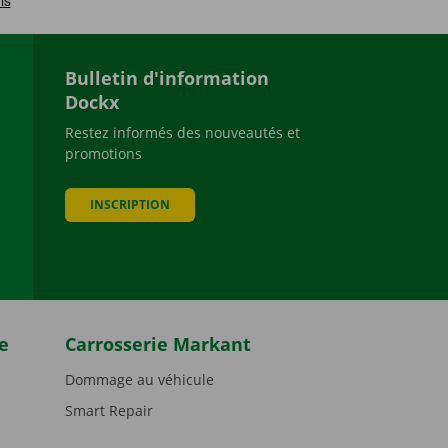
Bulletin d'information
Dockx
Restez informés des nouveautés et
promotions
be
INSCRIPTION
e
Carrosserie Markant
Dommage au véhicule
Smart Repair