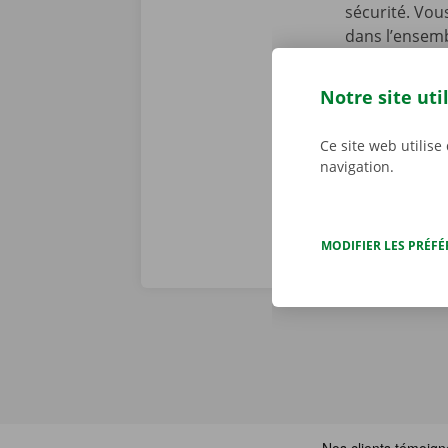
sécurité. Vou
dans l’ensemb
chez Dockx, v
début de la l
Notre site uti
preniez le vol
véritables pr
Ce site web utilise
navigation.
MODIFIER LES PRÉF