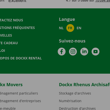
Langue
TACTEZ NOUS
STIONS FRÉQUENTES
NL
FR
EN
VELLES
Suivez-nous
TE CADEAU
Facebook
Instagram
LinkedIn
YouTu
LOI
ROPOS DE DOCKX RENTAL
kx Movers
Dockx Rhenus Archisaf
nagement particuliers
Stockage d'archives
nagement d'entreprises
Numérisation
e-meuble
Destruction d'archives