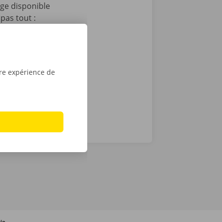
age disponible
pas tout :
 après le
t que vous
sé sont de
tre expérience de