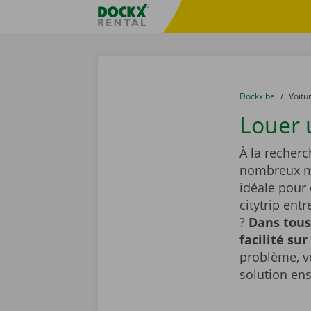
Skip content
Skip language
sitename
You are here:
du
Dockx.be
to
Voitu
Louer 
À la recherc
nombreux mo
idéale pour
citytrip ent
?
Dans tous
facilité sur
problème, v
solution en