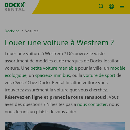
sitename
Skip content
Skip language
You are here:
du
Dockx.be
to
Voitures
Louer une voiture à Westrem ?
Louer une voiture à Westrem ? Découvrez le vaste
assortiment de modèles et de marques de Dockx location
voiture. Une
petite voiture maniable
pour la ville, un
modèle
écologique
, un
spacieux minibus
, ou la
voiture de sport
de
vos rêves ? Chez Dockx Rental location voiture vous
trouverez assurément la voiture que vous cherchez.
Réservez en ligne et prenez la route sans souci.
Vous
avez des questions ? N’hésitez pas à
nous contacter
, nous
nous ferons un plaisir de vous aider.