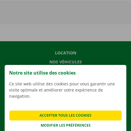
LOCATION
NOS VÉHICULES
NOS SERVICES
Notre site utilise des cookies
AGENCES
Ce site web utilise des cookies pour vous garantir une
APPLI
visite optimale et améliorer votre expérience de
navigation.
SOLUTIONS DE DÉMÉNAGEMENT
ACCEPTER TOUS LES COOKIES
MODIFIER LES PRÉFÉRENCES
CONTACTEZ NOUS