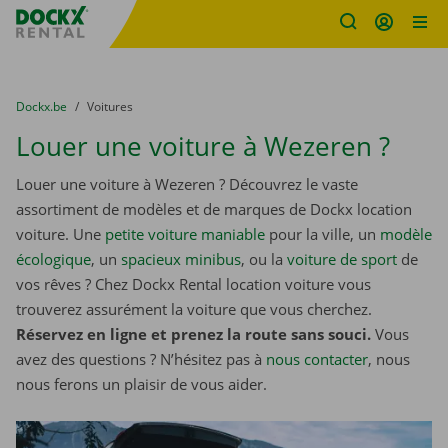
sitename
Skip content
Skip language
You are here:
du
Dockx.be
to
Voitures
Louer une voiture à Wezeren ?
Louer une voiture à Wezeren ? Découvrez le vaste
assortiment de modèles et de marques de Dockx location
voiture. Une
petite voiture maniable
pour la ville, un
modèle
écologique
, un
spacieux minibus
, ou la
voiture de sport
de
vos rêves ? Chez Dockx Rental location voiture vous
trouverez assurément la voiture que vous cherchez.
Réservez en ligne et prenez la route sans souci.
Vous
avez des questions ? N’hésitez pas à
nous contacter
, nous
nous ferons un plaisir de vous aider.