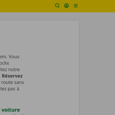
gem. Vous
Dockx
ltez notre
.
Réservez
a route sans
tez pas à
 voiture