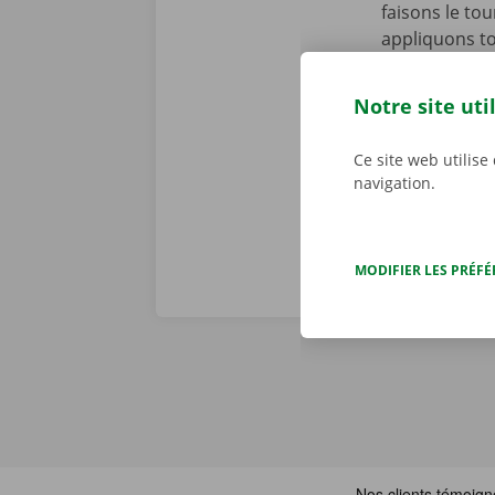
faisons le to
appliquons to
se peut toute
cours de la p
Notre site uti
d’assistance 
Dockx, vous p
Ce site web utilise
navigation.
MODIFIER LES PRÉF