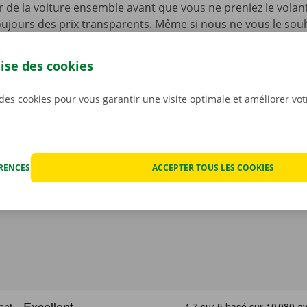
ur de la voiture ensemble avant que vous ne preniez le volan
ujours des prix transparents. Même si nous ne vous le souha
fois que votre voiture de location rencontre un problème t
ériode de location. Vous pourrez dans ce cas compter sur n
lise des cookies
et de dépannage disponible 24 h/24 et 7 j/7 dans toute l’Eur
renez la route en toute sérénité !
 des cookies pour vous garantir une visite optimale et améliorer vo
ÉRENCES
ACCEPTER TOUS LES COOKIES