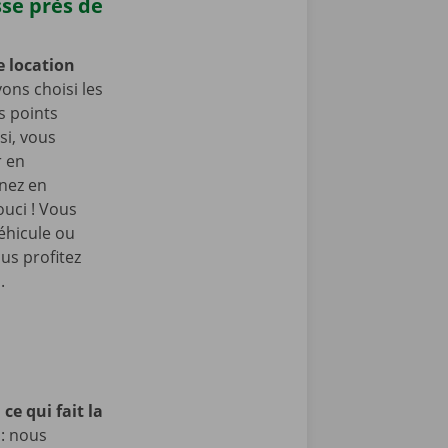
sse près de
e location
ons choisi les
s points
si, vous
r en
enez en
ouci ! Vous
éhicule ou
us profitez
.
ce qui fait la
 : nous