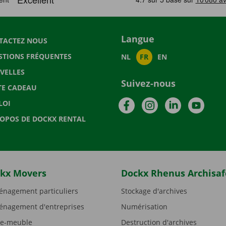
Langue
TACTEZ NOUS
STIONS FRÉQUENTES
NL
FR
EN
VELLES
Suivez-nous
TE CADEAU
Facebook
Instagram
LinkedIn
YouTu
LOI
ROPOS DE DOCKX RENTAL
kx Movers
Dockx Rhenus Archisaf
nagement particuliers
Stockage d'archives
nagement d'entreprises
Numérisation
e-meuble
Destruction d'archives