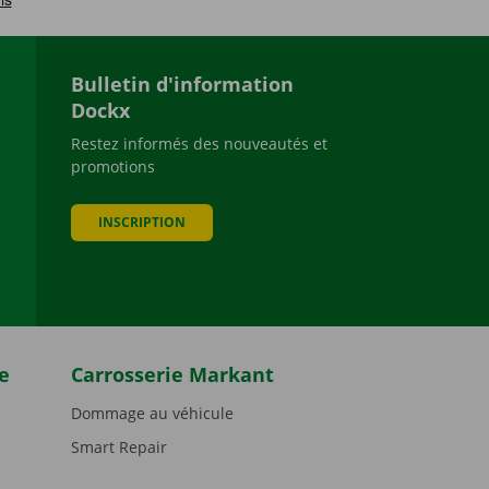
Bulletin d'information
Dockx
Restez informés des nouveautés et
promotions
be
INSCRIPTION
e
Carrosserie Markant
Dommage au véhicule
Smart Repair