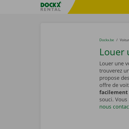
Skip content
Skip language
sitename
You are here:
du
Dockx.be
to
Voitu
Louer 
Louer une v
trouverez u
propose de
offre de voi
facilement 
souci. Vous
nous contac