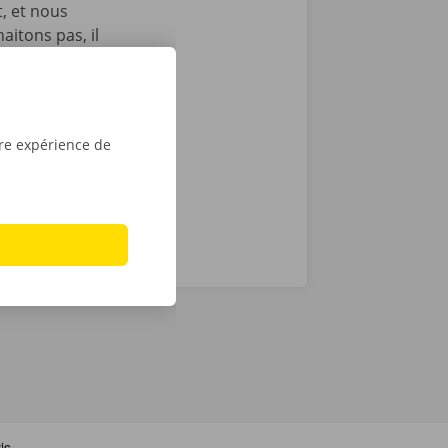
t, et nous
itons pas, il
echnique au
otre service
ope. Avec
tre expérience de