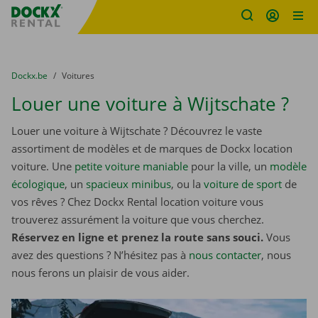
sitename
Skip content
Skip language
You are here:
du
Dockx.be
to
Voitures
Louer une voiture à Wijtschate ?
Louer une voiture à Wijtschate ? Découvrez le vaste
assortiment de modèles et de marques de Dockx location
voiture. Une
petite voiture maniable
pour la ville, un
modèle
écologique
, un
spacieux minibus
, ou la
voiture de sport
de
vos rêves ? Chez Dockx Rental location voiture vous
trouverez assurément la voiture que vous cherchez.
Réservez en ligne et prenez la route sans souci.
Vous
avez des questions ? N’hésitez pas à
nous contacter
, nous
nous ferons un plaisir de vous aider.