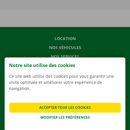
LOCATION
NOS VÉHICULES
NOS SERVICES
Notre site utilise des cookies
AGENCES
APPLI
Ce site web utilise des cookies pour vous garantir une
visite optimale et améliorer votre expérience de
SOLUTIONS DE DÉMÉNAGEMENT
navigation.
ACCEPTER TOUS LES COOKIES
CONTACTEZ NOUS
MODIFIER LES PRÉFÉRENCES
QUESTIONS FRÉQUENTES
NOUVELLES