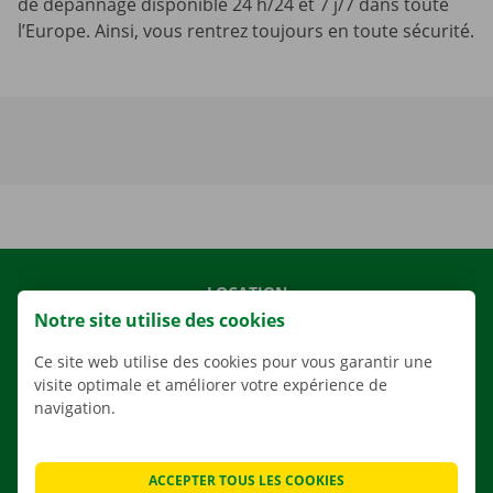
de dépannage disponible 24 h/24 et 7 j/7 dans toute
l’Europe. Ainsi, vous rentrez toujours en toute sécurité.
LOCATION
Notre site utilise des cookies
NOS VÉHICULES
NOS SERVICES
Ce site web utilise des cookies pour vous garantir une
visite optimale et améliorer votre expérience de
AGENCES
navigation.
APPLI
SOLUTIONS DE DÉMÉNAGEMENT
ACCEPTER TOUS LES COOKIES