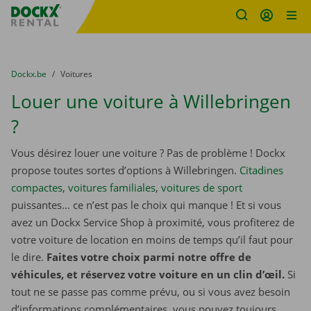
sitename
Skip content
Skip language
You are here:
du
Dockx.be
to
Voitures
Louer une voiture à Willebringen
?
Vous désirez louer une voiture ? Pas de problème ! Dockx
propose toutes sortes d’options à Willebringen.
Citadines
compactes
,
voitures familiales
,
voitures de sport
puissantes… ce n’est pas le choix qui manque ! Et si vous
avez un Dockx Service Shop à proximité, vous profiterez de
votre voiture de location en moins de temps qu’il faut pour
le dire.
Faites votre choix parmi notre offre de
véhicules, et réservez votre voiture en un clin d’œil.
Si
tout ne se passe pas comme prévu, ou si vous avez besoin
d’informations complémentaires, vous pouvez toujours