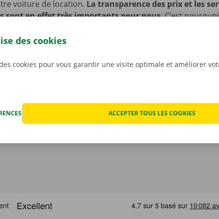
re voiture de location.
La transparence des prix et les ser
s sont en effet très importants pour nous
. C’est pourquo
ut éventuel dégât avant que ne partiez avec la voiture. En c
nique, vous profitez d’un service de dépannage disponible 
lise des cookies
 l’Europe. Ainsi, vous rentrez toujours en toute sécurité.
 des cookies pour vous garantir une visite optimale et améliorer vo
ÉRENCES
ACCEPTER TOUS LES COOKIES