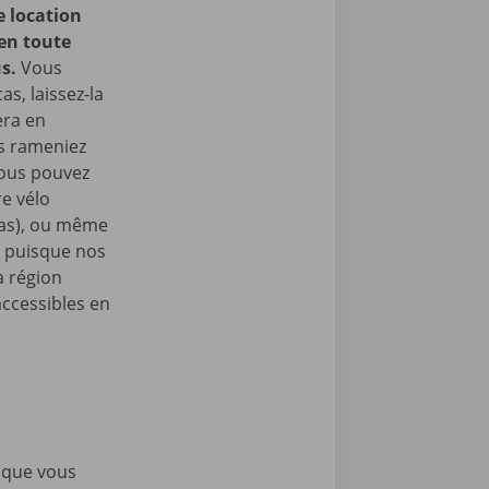
e location
 en toute
us.
Vous
as, laissez-la
era en
us rameniez
Vous pouvez
e vélo
nas), ou même
, puisque nos
a région
accessibles en
rsque vous