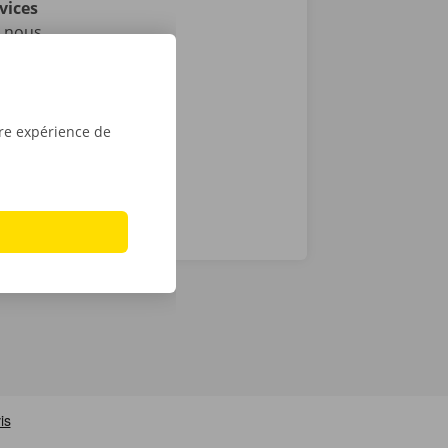
vices
i nous
as de
24 h/24 et 7
tre expérience de