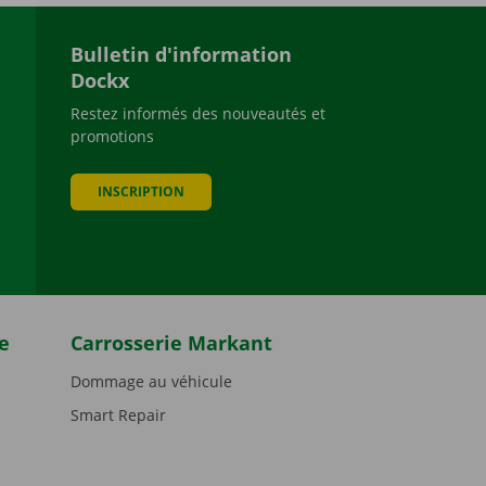
Bulletin d'information
Dockx
Restez informés des nouveautés et
promotions
be
INSCRIPTION
e
Carrosserie Markant
Dommage au véhicule
Smart Repair