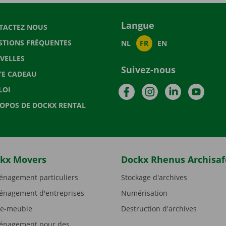
Langue
TACTEZ NOUS
STIONS FRÉQUENTES
NL
FR
EN
VELLES
Suivez-nous
TE CADEAU
Facebook
Instagram
LinkedIn
YouTu
LOI
ROPOS DE DOCKX RENTAL
kx Movers
Dockx Rhenus Archisaf
nagement particuliers
Stockage d'archives
nagement d'entreprises
Numérisation
e-meuble
Destruction d'archives
nagement pour des