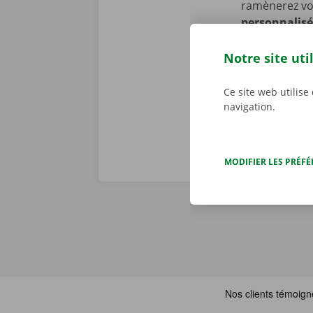
ramènerez vot
personnalisé
constatons to
problème tech
Notre site uti
j/7 dans toute
Ce site web utilise
navigation.
MODIFIER LES PRÉF