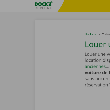
Skip content
Skip language
sitename
You are here:
du
Dockx.be
to
Voitu
Louer u
Louer une vo
location di
anciennes
… 
voiture de 
sans aucun 
réservation 