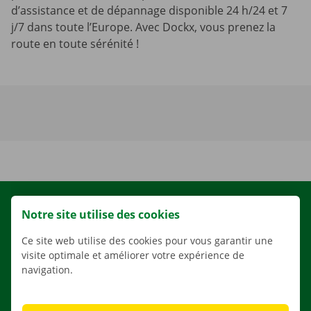
d’assistance et de dépannage disponible 24 h/24 et 7
j/7 dans toute l’Europe. Avec Dockx, vous prenez la
route en toute sérénité !
LOCATION
Notre site utilise des cookies
NOS VÉHICULES
Ce site web utilise des cookies pour vous garantir une
NOS SERVICES
visite optimale et améliorer votre expérience de
navigation.
AGENCES
APPLI