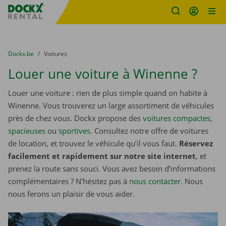
sitename
Skip content
Skip language
You are here:
du
Dockx.be
to
Voitures
Louer une voiture à Winenne ?
Louer une voiture : rien de plus simple quand on habite à
Winenne. Vous trouverez un large assortiment de véhicules
près de chez vous. Dockx propose des
voitures compactes
,
spacieuses
ou
sportives
. Consultez notre offre de voitures
de location, et trouvez le véhicule qu’il vous faut.
Réservez
facilement et rapidement sur notre site internet
, et
prenez la route sans souci. Vous avez besoin d’informations
complémentaires ? N’hésitez pas à
nous contacter
. Nous
nous ferons un plaisir de vous aider.