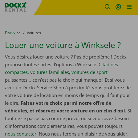
sitename
Skip content
Skip language
You are here:
du
Dockx.be
to
Voitures
Louer une voiture à Winksele ?
Vous désirez louer une voiture ? Pas de problème ! Dockx
propose toutes sortes d’options à Winksele.
Citadines
compactes
,
voitures familiales
,
voitures de sport
puissantes… ce n’est pas le choix qui manque ! Et si vous
avez un Dockx Service Shop à proximité, vous profiterez de
votre voiture de location en moins de temps qu’il faut pour
le dire.
Faites votre choix parmi notre offre de
véhicules, et réservez votre voiture en un clin d’œil.
Si
tout ne se passe pas comme prévu, ou si vous avez besoin
d’informations complémentaires, vous pouvez toujours
nous contacter
. Nous nous ferons un plaisir de vous aider.