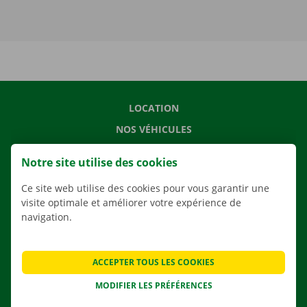
LOCATION
NOS VÉHICULES
NOS SERVICES
Notre site utilise des cookies
AGENCES
Ce site web utilise des cookies pour vous garantir une
APPLI
visite optimale et améliorer votre expérience de
SOLUTIONS DE DÉMÉNAGEMENT
navigation.
ACCEPTER TOUS LES COOKIES
CONTACTEZ NOUS
MODIFIER LES PRÉFÉRENCES
QUESTIONS FRÉQUENTES