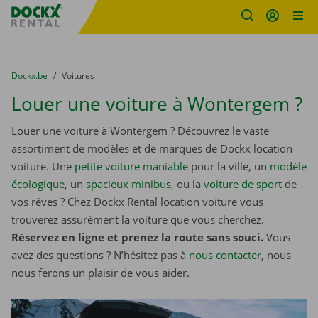
sitename
Skip content
Skip language
You are here:
du
Dockx.be
to
Voitures
Louer une voiture à Wontergem ?
Louer une voiture à Wontergem ? Découvrez le vaste
assortiment de modèles et de marques de Dockx location
voiture. Une
petite voiture maniable
pour la ville, un
modèle
écologique
, un
spacieux minibus
, ou la
voiture de sport
de
vos rêves ? Chez Dockx Rental location voiture vous
trouverez assurément la voiture que vous cherchez.
Réservez en ligne et prenez la route sans souci.
Vous
avez des questions ? N’hésitez pas à
nous contacter
, nous
nous ferons un plaisir de vous aider.