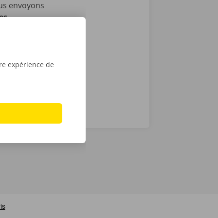
ous envoyons
es
e victime
ance et de
tre expérience de