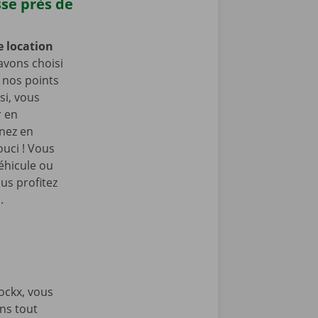
sse près de
e location
avons choisi
e nos points
si, vous
r en
enez en
ouci ! Vous
éhicule ou
us profitez
.
ockx, vous
ons tout