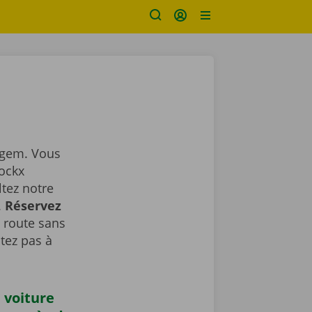
rgem. Vous
Dockx
ltez notre
.
Réservez
a route sans
tez pas à
 voiture