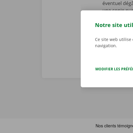
éventuel dégâ
une copie nu
personnalisé
Notre site uti
d’une panne t
dépannage dis
Ce site web utilise
navigation.
MODIFIER LES PRÉF