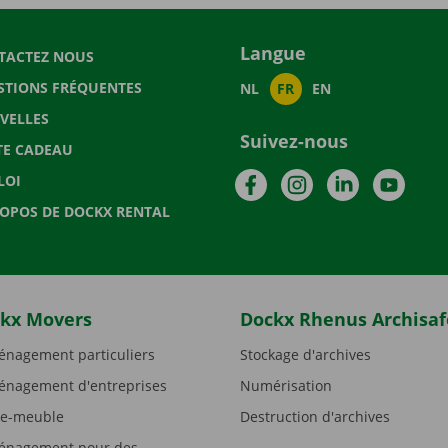
Langue
TACTEZ NOUS
STIONS FRÉQUENTES
NL
FR
EN
VELLES
Suivez-nous
TE CADEAU
Facebook
Instagram
LinkedIn
YouTu
LOI
ROPOS DE DOCKX RENTAL
kx Movers
Dockx Rhenus Archisaf
nagement particuliers
Stockage d'archives
nagement d'entreprises
Numérisation
e-meuble
Destruction d'archives
nagement pour des