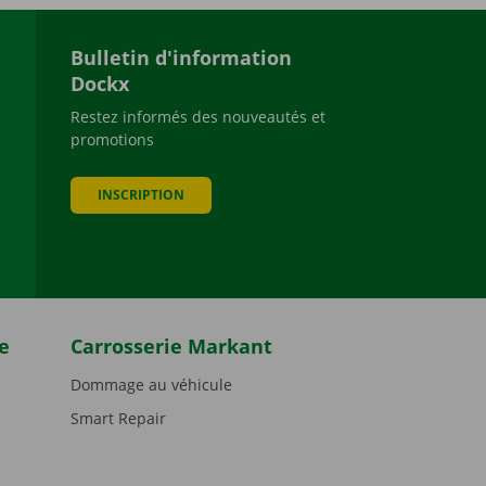
Bulletin d'information
Dockx
Restez informés des nouveautés et
promotions
be
INSCRIPTION
e
Carrosserie Markant
Dommage au véhicule
Smart Repair