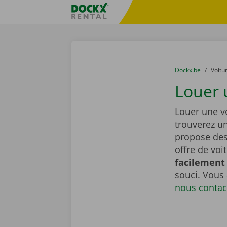
Skip content
Skip language
sitename
You are here:
du
Dockx.be
to
Voitu
Louer 
Louer une v
trouverez u
propose de
offre de voi
facilement 
souci. Vous
nous contac