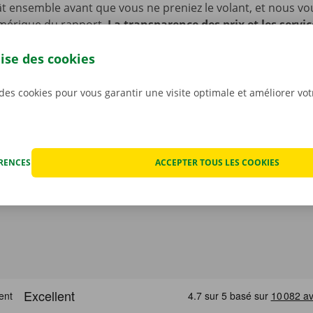
t ensemble avant que vous ne preniez le volant, et nous v
mérique du rapport.
La transparence des prix et les servic
s sont notre priorité absolue.
Et si vous êtes tout de mêm
lise des cookies
echnique, vous pourrez compter sur notre service d’assist
ponible 24 h/24 et 7 j/7.
 des cookies pour vous garantir une visite optimale et améliorer vo
ÉRENCES
ACCEPTER TOUS LES COOKIES