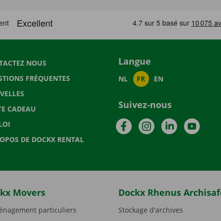
Langue
TACTEZ NOUS
STIONS FRÉQUENTES
NL
FR
EN
VELLES
Suivez-nous
TE CADEAU
Facebook
Instagram
LinkedIn
YouTu
LOI
ROPOS DE DOCKX RENTAL
kx Movers
Dockx Rhenus Archisaf
nagement particuliers
Stockage d'archives