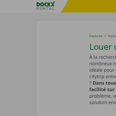
Skip content
Skip language
sitename
You are here:
du
Dockx.be
to
Voitu
Louer 
À la recherc
nombreux mo
idéale pour
citytrip ent
?
Dans tous
facilité sur
problème, v
solution en