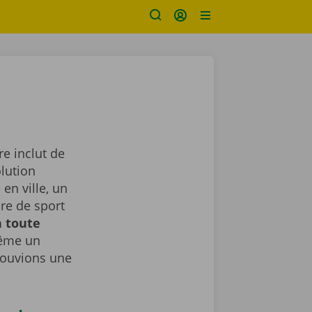
re inclut de
lution
en ville, un
ure de sport
n toute
même un
rouvions une