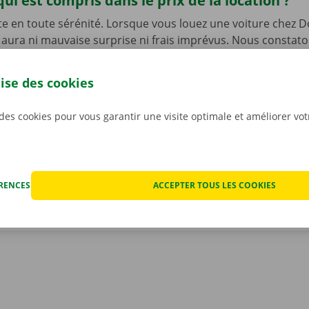
qui est compris dans le prix de la location ?
te en toute sérénité. Lorsque vous louez une voiture chez D
’y aura ni mauvaise surprise ni frais imprévus. Nous constat
t ensemble avant que vous ne preniez le volant, et nous v
mérique du rapport.
La transparence des prix et les servic
lise des cookies
s sont notre priorité absolue.
Et si vous êtes tout de mêm
echnique, vous pourrez compter sur notre service d’assist
 des cookies pour vous garantir une visite optimale et améliorer vo
ponible 24 h/24 et 7 j/7.
ÉRENCES
ACCEPTER TOUS LES COOKIES