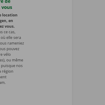
re de
z vous
e location
gen, en
hez vous.
s ce cas,
 où elle sera
 vous rameniez
Vous pouvez
e vélo
nas), ou même
, puisque nos
a région
ment
ram.