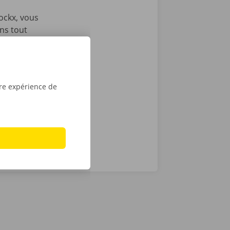
ockx, vous
ons tout
ous envoyons
es
e victime
ance et de
tre expérience de