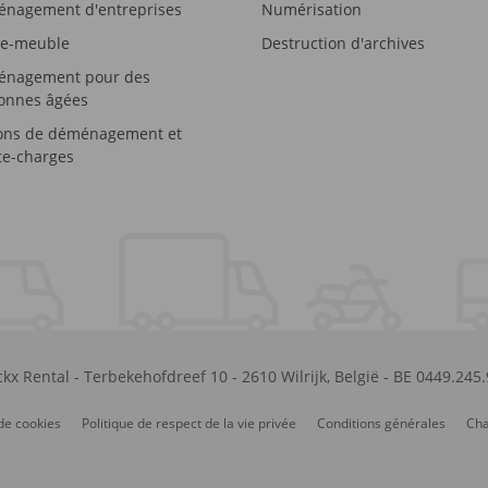
nagement d'entreprises
Numérisation
e-meuble
Destruction d'archives
nagement pour des
onnes âgées
ons de déménagement et
e-charges
kx Rental
-
Terbekehofdreef 10
-
2610
Wilrijk
,
België
-
BE 0449.245
de cookies
Politique de respect de la vie privée
Conditions générales
Cha