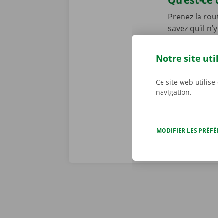
Qu’est-ce 
Prenez la rou
savez qu’il n
éventuel dégâ
une copie nu
Notre site uti
personnalisé
d’une panne t
Ce site web utilise
dépannage dis
navigation.
MODIFIER LES PRÉF