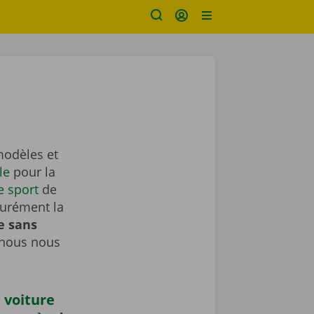
modèles et
le
pour la
e sport
de
surément la
e sans
 nous nous
 voiture