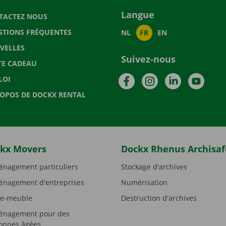
Langue
TACTEZ NOUS
STIONS FRÉQUENTES
NL
FR
EN
VELLES
Suivez-nous
TE CADEAU
Facebook
Instagram
LinkedIn
YouTu
LOI
ROPOS DE DOCKX RENTAL
kx Movers
Dockx Rhenus Archisaf
nagement particuliers
Stockage d'archives
nagement d'entreprises
Numérisation
e-meuble
Destruction d'archives
nagement pour des
onnes âgées