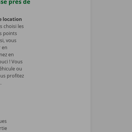
sse près de
e location
 choisi les
s points
si, vous
r en
enez en
ouci ! Vous
éhicule ou
us profitez
.
ues
rtie