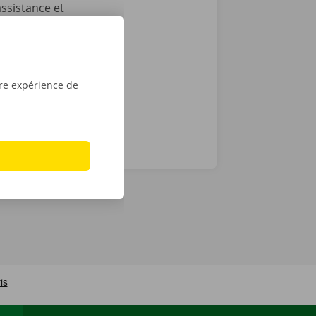
ssistance et
cas de
ocation en
tre expérience de