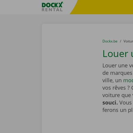
Skip content
Skip language
sitename
You are here:
du
Dockx.be
to
Voitu
Louer 
Louer une vo
de marques 
ville, un
mod
vos rêves ? 
voiture que
souci.
Vous 
ferons un pl