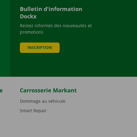
Bulletin d'information
Dockx
Restez informés des nouveautés et
promotions
be
INSCRIPTION
e
Carrosserie Markant
Dommage au véhicule
Smart Repair