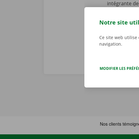
intégrante de
de dépannage 
problème tec
Notre site uti
toute tranqui
Ce site web utilise
navigation.
MODIFIER LES PRÉF