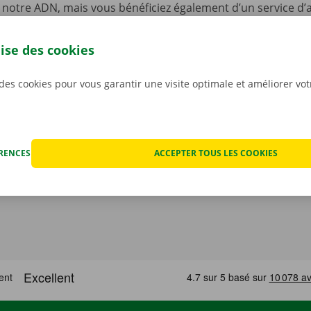
 notre ADN, mais vous bénéficiez également d’un service d’a
disponible 24 h/24 et 7 j/7 dans l’ensemble de l’Europe en 
hnique.
Ainsi, vous pouvez profiter de votre voiture de l
lise des cookies
llité d’esprit.
 des cookies pour vous garantir une visite optimale et améliorer vo
ÉRENCES
ACCEPTER TOUS LES COOKIES