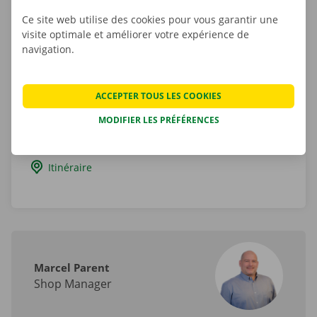
Rue Trieu Kaisin 59
Ce site web utilise des cookies pour vous garantir une
6200
Châtelineau
visite optimale et améliorer votre expérience de
Hainaut
navigation.
Belgique
ACCEPTER TOUS LES COOKIES
Tel.:
+32 800 11 266
MODIFIER LES PRÉFÉRENCES
Email.:
chatelineau-bp@dockx.be
Itinéraire
Marcel Parent
Shop Manager