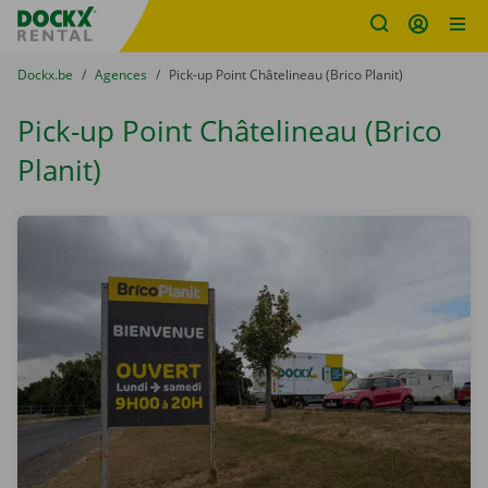
sitename
Skip content
Skip language
You are here:
du
Dockx.be
to
Agences
to
Pick-up Point Châtelineau (Brico Planit)
Pick-up Point Châtelineau (Brico
Planit)