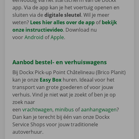
eenvoudig via het startscherm van de Dockx
app. Via de app kan je het voertuig openen en
sluiten via de
digitale sleutel
. Wil je meer
weten?
Lees hier alles over de app
of
bekijk
onze instructievideo
. Download nu
voor
Android
of
Apple
.
Aanbod bestel- en verhuiswagens
Bij Dockx Pick-up Point Châtelineau (Brico Planit)
kan je onze
Easy Box
huren. Ideaal voor het
transport van grote goederen of voor jouw
verhuis. Vind je niet wat je zoekt of ben je op
zoek naar
een
vrachtwagen
,
minibus
of
aanhangwagen
?
Dan kan je terecht bij één van onze Dockx
Service Shops voor jouw traditionele
autoverhuur.