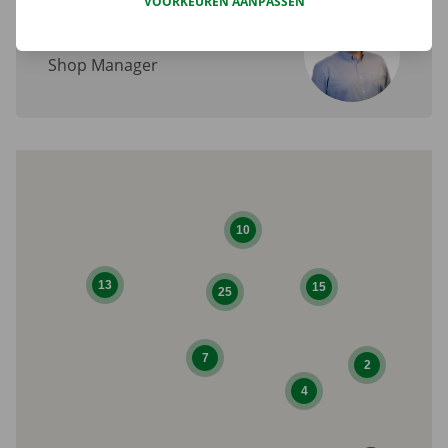
VOORKEUREN AANPASSEN
Marcel Parent
Shop Manager
10
13
15
25
7
2
4