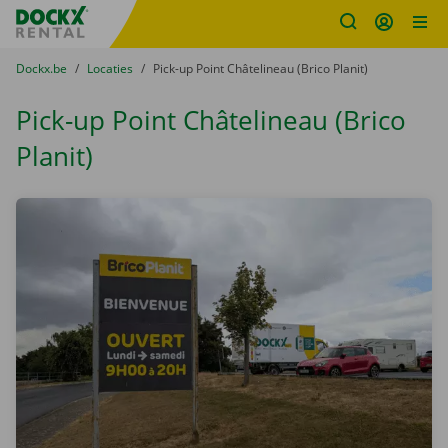
Fratello DEMO
Ga naar inhoud
Taalselectie overslaan
U bevindt zich hier:
van
Dockx.be
naar
Locaties
naar
Pick-up Point Châtelineau (Brico Planit)
Pick-up Point Châtelineau (Brico
Planit)