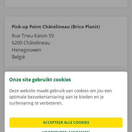
Pick-up Point Châtelineau (Brico Planit)
Rue Trieu Kaisin 59
6200
Châtelineau
Henegouwen
België
Tel.:
+32 800 11 266
Onze site gebruikt cookies
Email.:
chatelineau-bp@dockx.be
Deze website maakt gebruik van cookies om jou een
optimale bezoekerservaring aan te bieden en je
Routebeschrijving
surfervaring te verbeteren.
ACCEPTEER ALLE COOKIES