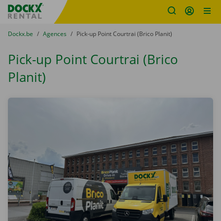
sitename
Skip content
Skip language
You are here:
du
Dockx.be
to
Agences
to
Pick-up Point Courtrai (Brico Planit)
Pick-up Point Courtrai (Brico
Planit)