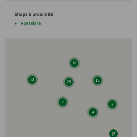
Shops à proximité
Roeselare
10
13
15
25
7
2
4