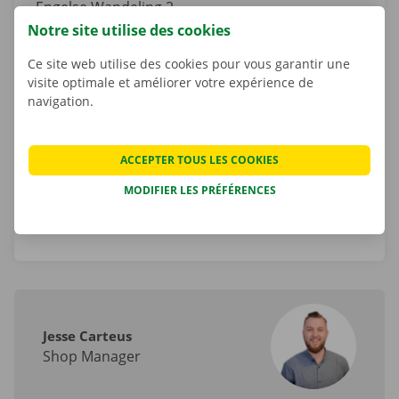
Engelse Wandeling 2
8500
Courtrai
Notre site utilise des cookies
West-Vlaanderen
Ce site web utilise des cookies pour vous garantir une
Belgique
visite optimale et améliorer votre expérience de
navigation.
Tel.:
+32 800 11 266
ACCEPTER TOUS LES COOKIES
Email.:
courtrai-bp@dockx.be
MODIFIER LES PRÉFÉRENCES
Itinéraire
Jesse Carteus
Shop Manager