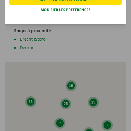
Shop Manager
MODIFIER LES PRÉFÉRENCES
Shops à proximité
Brecht (Storo)
Deurne
10
13
15
25
7
2