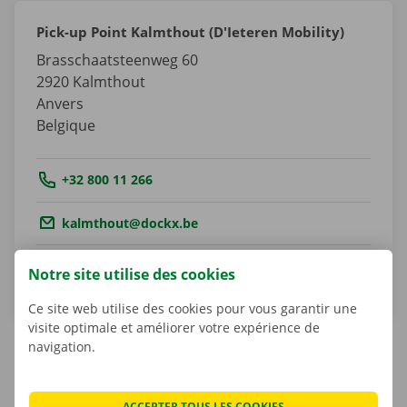
Pick-up Point Kalmthout (D'Ieteren Mobility)
Brasschaatsteenweg 60
2920
Kalmthout
Anvers
Belgique
Tel.:
+32 800 11 266
Email.:
kalmthout@dockx.be
Itinéraire
Notre site utilise des cookies
Ce site web utilise des cookies pour vous garantir une
visite optimale et améliorer votre expérience de
navigation.
Matheusz Kulesza
ACCEPTER TOUS LES COOKIES