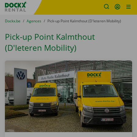
sitename
Skip content
Skip language
You are here:
du
Dockx.be
to
Agences
to
Pick-up Point Kalmthout (D'Ieteren Mobility)
Pick-up Point Kalmthout
(D'Ieteren Mobility)