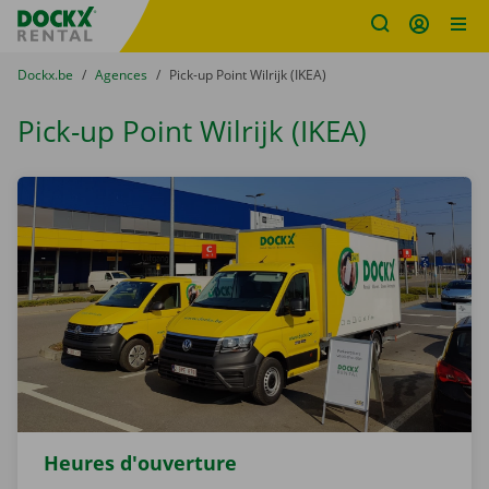
sitename
Skip content
Skip language
You are here:
du
Dockx.be
to
Agences
to
Pick-up Point Wilrijk (IKEA)
Pick-up Point Wilrijk (IKEA)
Heures d'ouverture