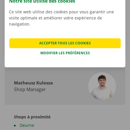
Notre site utilise des cookies
Ce site web utilise des cookies pour vous garantir une
Tel.:
+32 800 11 266
visite optimale et améliorer votre expérience de
navigation.
Email.:
wilrijk-ik@dockx.be
Itinéraire
ACCEPTER TOUS LES COOKIES
MODIFIER LES PRÉFÉRENCES
Matheusz Kulesza
Shop Manager
Shops à proximité
Deurne