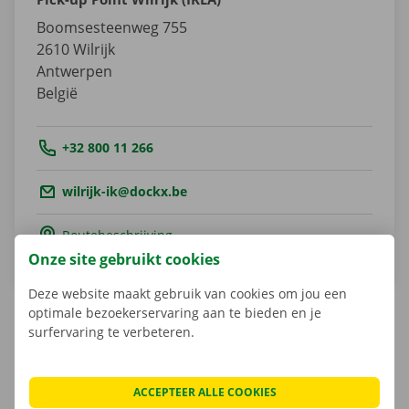
Boomsesteenweg 755
2610
Wilrijk
Antwerpen
België
Tel.:
+32 800 11 266
Email.:
wilrijk-ik@dockx.be
Routebeschrijving
Onze site gebruikt cookies
Deze website maakt gebruik van cookies om jou een
optimale bezoekerservaring aan te bieden en je
surfervaring te verbeteren.
Matheusz Kulesza
Shop Manager
ACCEPTEER ALLE COOKIES