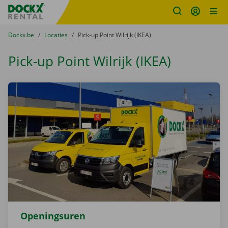
Fratello DEMO
Ga naar inhoud
Taalselectie overslaan
U bevindt zich hier:
van
Dockx.be
naar
Locaties
naar
Pick-up Point Wilrijk (IKEA)
Pick-up Point Wilrijk (IKEA)
Openingsuren