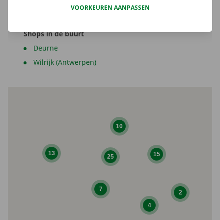
VOORKEUREN AANPASSEN
Shops in de buurt
Deurne
Wilrijk (Antwerpen)
10
13
15
25
7
2
4