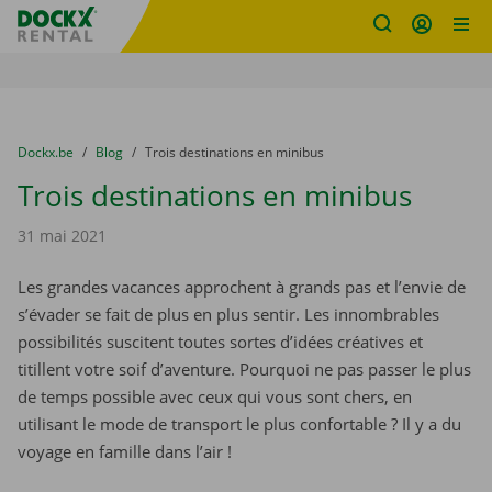
sitename
Skip content
Skip language
You are here:
du
Dockx.be
to
Blog
to
Trois destinations en minibus
Trois destinations en minibus
31 mai 2021
Les grandes vacances approchent à grands pas et l’envie de
s’évader se fait de plus en plus sentir. Les innombrables
possibilités suscitent toutes sortes d’idées créatives et
titillent votre soif d’aventure. Pourquoi ne pas passer le plus
de temps possible avec ceux qui vous sont chers, en
utilisant le mode de transport le plus confortable ? Il y a du
voyage en famille dans l’air !