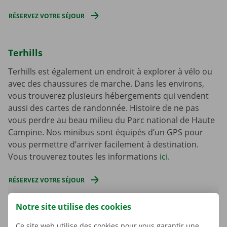
RÉSERVEZ VOTRE SÉJOUR
Terhills
Terhills est également un endroit à explorer à vélo ou
avec des chaussures de marche. Dans les environs,
vous trouverez plusieurs hébergements qui vendent
aussi des cartes de randonnée. Histoire de ne pas
vous perdre au beau milieu du Parc national de Haute
Campine. Nos minibus sont équipés d’un GPS pour
vous permettre d’arriver facilement à destination.
Vous trouverez toutes les informations
ici
.
RÉSERVEZ VOTRE SÉJOUR
Notre site utilise des cookies
Ce site web utilise des cookies pour vous garantir une