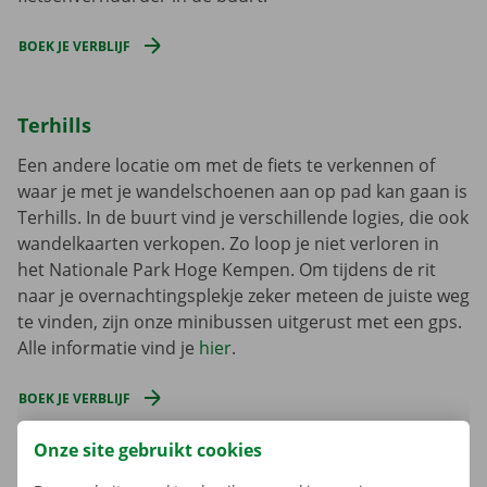
BOEK JE VERBLIJF
Terhills
Een andere locatie om met de fiets te verkennen of
waar je met je wandelschoenen aan op pad kan gaan is
Terhills. In de buurt vind je verschillende logies, die ook
wandelkaarten verkopen. Zo loop je niet verloren in
het Nationale Park Hoge Kempen. Om tijdens de rit
naar je overnachtingsplekje zeker meteen de juiste weg
te vinden, zijn onze minibussen uitgerust met een gps.
Alle informatie vind je
hier
.
BOEK JE VERBLIJF
Onze site gebruikt cookies