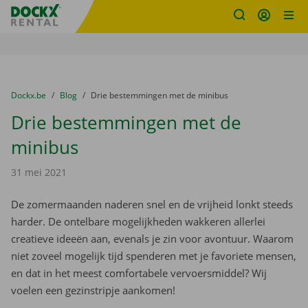
Fratello DEMO
Ga naar inhoud
Taalselectie overslaan
U bevindt zich hier:
van
Dockx.be
naar
Blog
naar
Drie bestemmingen met de minibus
Drie bestemmingen met de
minibus
31 mei 2021
De zomermaanden naderen snel en de vrijheid lonkt steeds
harder. De ontelbare mogelijkheden wakkeren allerlei
creatieve ideeën aan, evenals je zin voor avontuur. Waarom
niet zoveel mogelijk tijd spenderen met je favoriete mensen,
en dat in het meest comfortabele vervoersmiddel? Wij
voelen een gezinstripje aankomen!