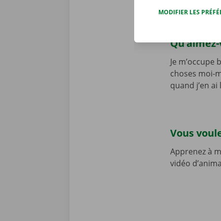
MODIFIER LES PRÉF
Qu’aimez-v
Je m’occupe b
choses moi-mê
quand j’en ai 
Vous voule
Apprenez à mi
vidéo d’anima