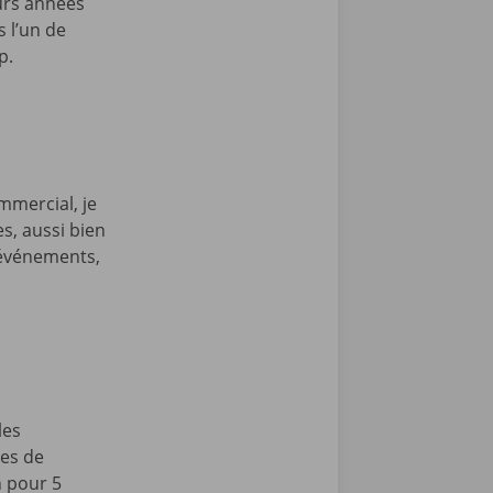
eurs années
 l’un de
up.
mmercial, je
es, aussi bien
s événements,
les
tes de
n pour 5