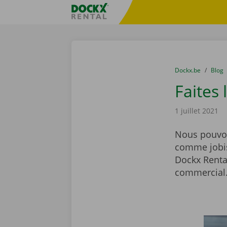
Skip content
Skip language
sitename
You are here:
du
Dockx.be
to
Blog
Faites
1 juillet 2021
Nous pouvon
comme jobis
Dockx Rental
commercial