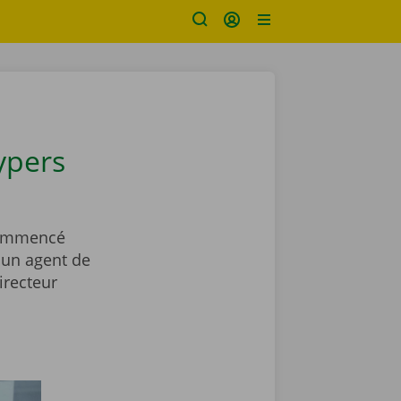
ypers
 commencé
 un agent de
irecteur