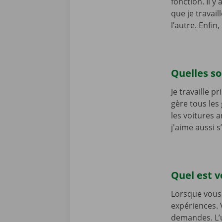
fonction. Il 
que je travai
l’autre. Enfi
Quelles so
Je travaille 
gère tous les 
les voitures 
j'aime aussi 
Quel est v
Lorsque vous 
expériences. 
demandes. L’u