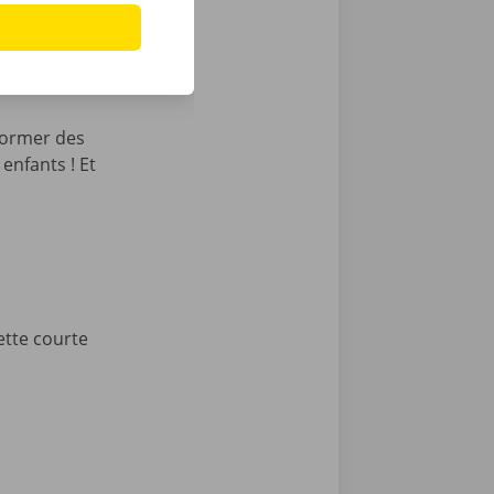
former des
enfants ! Et
ette courte