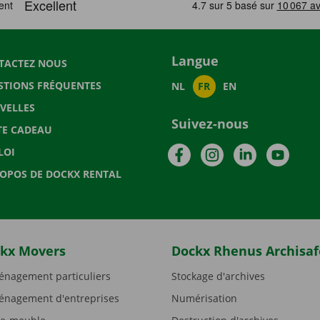
Langue
TACTEZ NOUS
STIONS FRÉQUENTES
NL
FR
EN
VELLES
Suivez-nous
TE CADEAU
Facebook
Instagram
LinkedIn
YouTu
LOI
ROPOS DE DOCKX RENTAL
kx Movers
Dockx Rhenus Archisaf
nagement particuliers
Stockage d'archives
nagement d'entreprises
Numérisation