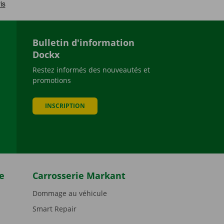
Bulletin d'information
Dockx
Restez informés des nouveautés et
promotions
be
INSCRIPTION
e
Carrosserie Markant
Dommage au véhicule
Smart Repair