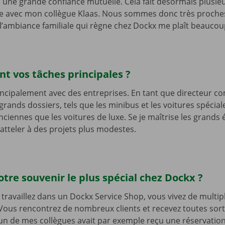
y a une grande confiance mutuelle. Cela fait désormais plusi
lle avec mon collègue Klaas. Nous sommes donc très proches
n, l’ambiance familiale qui règne chez Dockx me plaît beauco
nt vos tâches principales ?
principalement avec des entreprises. En tant que directeur co
grands dossiers, tels que les minibus et les voitures spécial
anciennes que les voitures de luxe. Se je maîtrise les grand
s’atteler à des projets plus modestes.
otre souvenir le plus spécial chez Dockx ?
travaillez dans un Dockx Service Shop, vous vivez de multip
Vous rencontrez de nombreux clients et recevez toutes sor
n de mes collègues avait par exemple reçu une réservatio