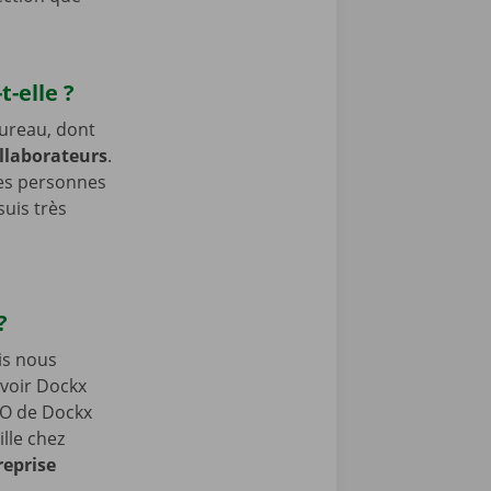
t-elle ?
bureau, dont
llaborateurs
.
des personnes
uis très
 ?
is nous
avoir Dockx
EO de Dockx
lle chez
reprise