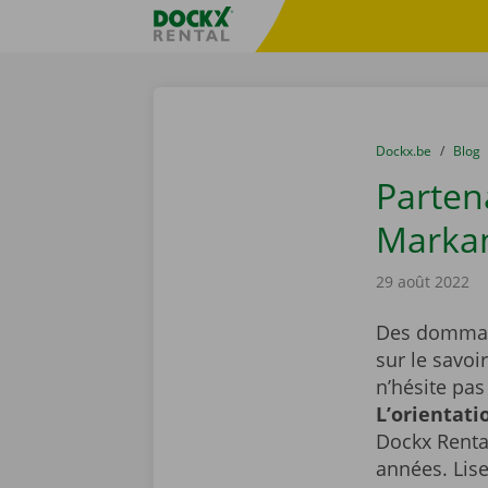
Skip content
Skip language
sitename
You are here:
du
Dockx.be
to
Blog
Partena
Marka
29 août 2022
Des dommage
sur le savoi
n’hésite pas
L’orientati
Dockx Renta
années. Lise