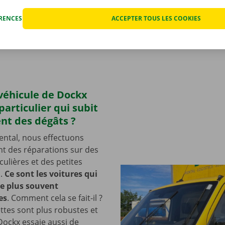
 laquelle son conducteur a fait une petite bosse en se garan
ÉRENCES
ACCEPTER TOUS LES COOKIES
tement. En revanche, un véhicule qui ne peut plus rouler doi
u plus vite afin de pouvoir reprendre la route. D’une manière
 de déduire des tendances en matière d’accidents.
n véhicule de Dockx
particulier qui subit
nt des dégâts ?
ental, nous effectuons
t des réparations sur des
culières et des petites
s.
Ce sont les voitures qui
le plus souvent
es
. Comment cela se fait-il ?
tes sont plus robustes et
 Dockx essaie aussi de