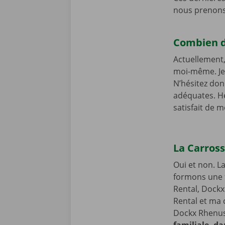
nous prenons
Combien d
Actuellement, 
moi-même. Je
N’hésitez do
adéquates. He
satisfait de 
La Carross
Oui et non. L
formons une f
Rental, Dockx
Rental et ma 
Dockx Rhenus