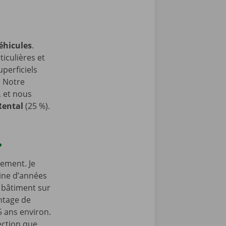
éhicules
.
iculières et
perficiels
. Notre
, et nous
Rental
(25 %).
?
sement. Je
aine d’années
u bâtiment sur
antage de
5 ans environ.
ection que