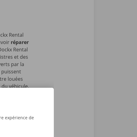
ockx Rental
uvoir
réparer
Dockx Rental
istres et des
erts par la
n puissent
être louées
 du véhicule.
le calcul. Il
e équitable.
tre expérience de
importants
.