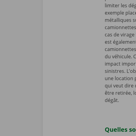
limiter les d
exemple placé
métalliques s
camionnettes 
cas de virage
est également
camionnettes
du véhicule. 
impact import
sinistres. L’ob
une location p
qui veut dire 
être retirée,
dégât.
Quelles so