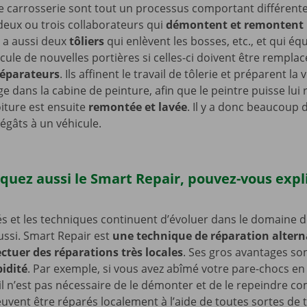
e carrosserie sont tout un processus comportant différentes
eux ou trois collaborateurs qui
démontent et remontent 
 y a aussi deux
tôliers
qui enlèvent les bosses, etc., et qui éq
icule de nouvelles portières si celles-ci doivent être rempla
éparateurs
. Ils affinent le travail de tôlerie et préparent la
e dans la cabine de peinture, afin que le peintre puisse lui 
oiture est ensuite
remontée et lavée
. Il y a donc beaucoup 
égâts à un véhicule.
quez aussi le Smart Repair, pouvez-vous expl
?
tés et les techniques continuent d’évoluer dans le domaine d
ussi. Smart Repair est
une technique de réparation altern
ctuer des réparations très locales
. Ses gros avantages so
pidité
. Par exemple, si vous avez abîmé votre pare-chocs en
 il n’est pas nécessaire de le démonter et de le repeindre 
uvent être réparés localement à l’aide de toutes sortes de t