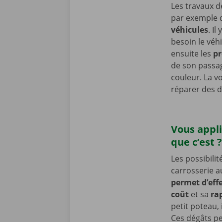
Les travaux d
par exemple d
véhicules
. Il
besoin le véh
ensuite les
pr
de son passag
couleur. La v
réparer des d
Vous appli
que c’est 
Les possibili
carrosserie a
permet d’effe
coût
et sa
ra
petit poteau,
Ces dégâts pe