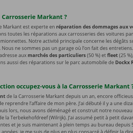
a Carrosserie Markant ?
e Markant est experte en
réparation des dommages aux v
ns toutes les réparations aux carrosseries des voitures part
amionnettes. Notre activité principale concerne les dégâts su
. Nous ne sommes pas un garage où l’on fait des entretiens
’adresse aux
marchés des particuliers
(50 %) et
fleet
(25 %)
s aussi des réparations sur le parc automobile de
Dockx 
ction occupez-vous à la Carrosserie Markant 
ant
de la Carrosserie Markant depuis un an, encore officieu
de reprendre l’affaire de mon père. J’ai débuté il y a une diz
Depuis lors, nous avons déménagé et construit notre nouvea
de la Terbekehofdreef (Wilrijk). J’ai assumé petit à petit dav
entes et je suis maintenant à plein temps au bureau depuis 
 années, je me suis de plus en plus consacré à définir la dir