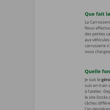
Que fait l
La Carrosseri
Nous effectuo
des petites c
aux véhicules
carrosserie s
nous chargeon
Quelle fon
Je suis le
gér
suis en train 
à l’atelier. 
le site Dockx 
tâches différ
Ces dernières