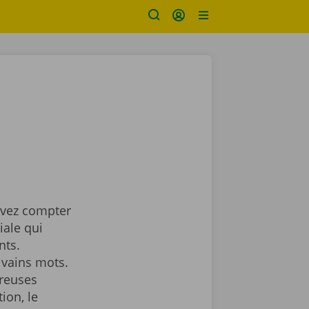
uvez compter
iale qui
nts.
 vains mots.
breuses
ion, le