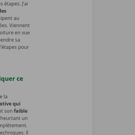
 étapes. J’ai
les
uipent au
cées. Viennent
 voiture en vue
rendre sa
d’étapes pour
iquer ce
e la
ative qui
nt son
faible
 heurtant un
complètement.
echniques. Il