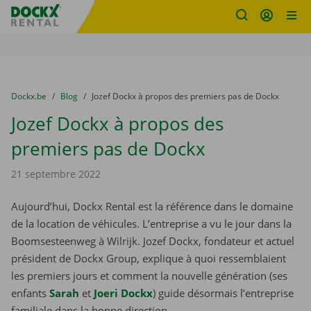
sitename
Skip content
Skip language
You are here:
du
Dockx.be
to
Blog
to
Jozef Dockx à propos des premiers pas de Dockx
Jozef Dockx à propos des
premiers pas de Dockx
21 septembre 2022
Aujourd’hui, Dockx Rental est la référence dans le domaine
de la location de véhicules. L’entreprise a vu le jour dans la
Boomsesteenweg à Wilrijk. Jozef Dockx, fondateur et actuel
président de Dockx Group, explique à quoi ressemblaient
les premiers jours et comment la nouvelle génération (ses
enfants
Sarah
et
Joeri Dockx
) guide désormais l’entreprise
familiale dans la bonne direction.