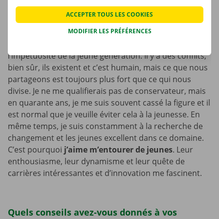
entre son rôle de père et celui de chef d’entreprise. En
ACCEPTER TOUS LES COOKIES
même temps, vous devez les laisser voler de leurs
MODIFIER LES PRÉFÉRENCES
propres ailes. Il y a d’un côté l’expérience de l’ancienne
génération et, de l’autre, l’énergie mais aussi
l’impétuosité de la jeune génération. Il y a des conflits,
bien sûr, ils existent et c’est humain, mais ce que nous
partageons est toujours plus fort que ce qui nous
divise. Je ne me qualifierais pas de conservateur, mais
en quarante ans, je me suis souvent cassé la figure et il
est normal que je veuille éviter cela à la jeunesse. En
même temps, je suis constamment à la recherche de
changement et les jeunes excellent dans ce domaine.
C’est pourquoi
j’aime m’entourer de jeunes
. Leur
enthousiasme, leur dynamisme et leur quête de
carrières intéressantes et d’innovation me fascinent.
Quels conseils avez-vous donnés à vos