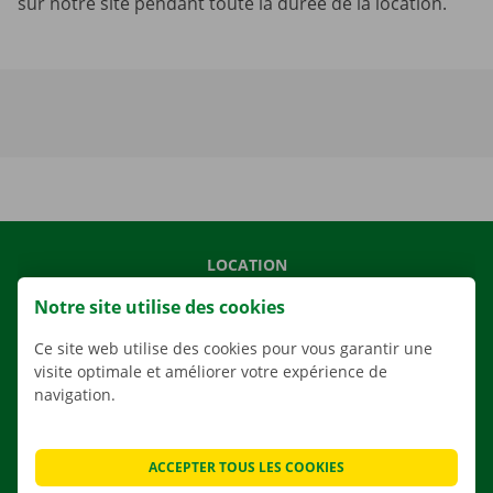
sur notre site pendant toute la durée de la location.
LOCATION
NOS VÉHICULES
Notre site utilise des cookies
NOS SERVICES
Ce site web utilise des cookies pour vous garantir une
AGENCES
visite optimale et améliorer votre expérience de
navigation.
APPLI
SOLUTIONS DE DÉMÉNAGEMENT
ACCEPTER TOUS LES COOKIES