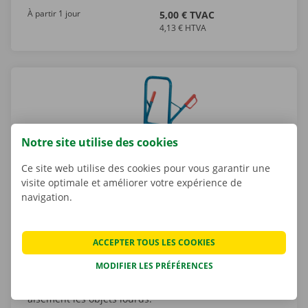
À partir 1 jour
5,00 € TVAC
4,13 € HTVA
Notre site utilise des cookies
Ce site web utilise des cookies pour vous garantir une
visite optimale et améliorer votre expérience de
navigation.
Louer un diable
ACCEPTER TOUS LES COOKIES
Vous voulez déplacer facilement un réfrigérateur,
MODIFIER LES PRÉFÉRENCES
plusieurs cartons de déménagement ou une
machine à laver ? Avec le diable, vous transportez
aisément les objets lourds.