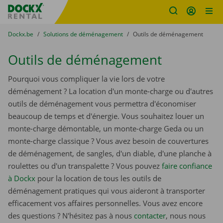
sitename
Skip content
Skip language
You are here:
du
Dockx.be
to
Solutions de déménagement
to
Outils de déménagement
Outils de déménagement
Pourquoi vous compliquer la vie lors de votre
déménagement ? La location d'un monte-charge ou d'autres
outils de déménagement vous permettra d'économiser
beaucoup de temps et d'énergie. Vous souhaitez louer un
monte-charge démontable, un monte-charge Geda ou un
monte-charge classique ? Vous avez besoin de couvertures
de déménagement, de sangles, d'un diable, d'une planche à
roulettes ou d'un transpalette ? Vous pouvez
faire confiance
à Dockx
pour la location de tous les outils de
déménagement pratiques qui vous aideront à transporter
efficacement vos affaires personnelles. Vous avez encore
des questions ? N'hésitez pas à nous
contacter
, nous nous