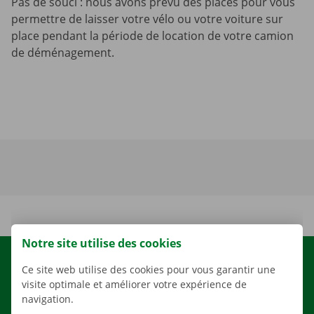
Pas de souci : nous avons prévu des places pour vous
permettre de laisser votre vélo ou votre voiture sur
place pendant la période de location de votre camion
de déménagement.
Notre site utilise des cookies
LOCATION
Ce site web utilise des cookies pour vous garantir une
visite optimale et améliorer votre expérience de
NOS VÉHICULES
navigation.
NOS SERVICES