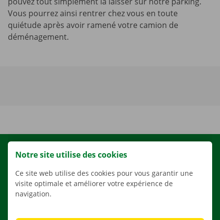
pouvez tout simplement la laisser sur notre parking.
Vous pourrez ainsi rentrer chez vous en toute
quiétude après avoir ramené votre camion de
déménagement.
LOCATION
Notre site utilise des cookies
NOS VÉHICULES
Ce site web utilise des cookies pour vous garantir une
visite optimale et améliorer votre expérience de
NOS SERVICES
navigation.
AGENCES
APPLI