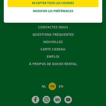
ACCEPTER TOUS LES COOKIES
SOLUTIONS DE DÉMÉNAGEMENT
MODIFIER LES PRÉFÉRENCES
CONTACTEZ NOUS
QUESTIONS FRÉQUENTES
NOUVELLES
CARTE CADEAU
EMPLOI
À PROPOS DE DOCKX RENTAL
NL
FR
EN
Facebook
Instagram
LinkedIn
YouTube