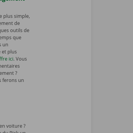
 plus simple,
gement de
ues outils de
emps que
s un
et plus
fre ici
. Vous
mentaires
ement ?
 ferons un
n voiture ?