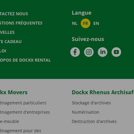
Langue
TACTEZ NOUS
STIONS FRÉQUENTES
NL
FR
EN
VELLES
Suivez-nous
TE CADEAU
Facebook
Instagram
LinkedIn
YouTu
LOI
ROPOS DE DOCKX RENTAL
kx Movers
Dockx Rhenus Archisaf
nagement particuliers
Stockage d'archives
nagement d'entreprises
Numérisation
e-meuble
Destruction d'archives
nagement pour des