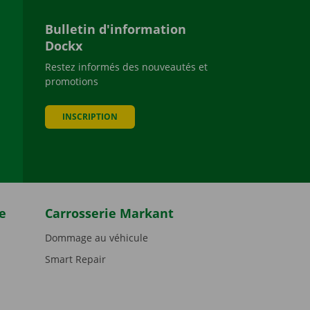
Bulletin d'information
Dockx
Restez informés des nouveautés et
promotions
be
INSCRIPTION
e
Carrosserie Markant
Dommage au véhicule
Smart Repair