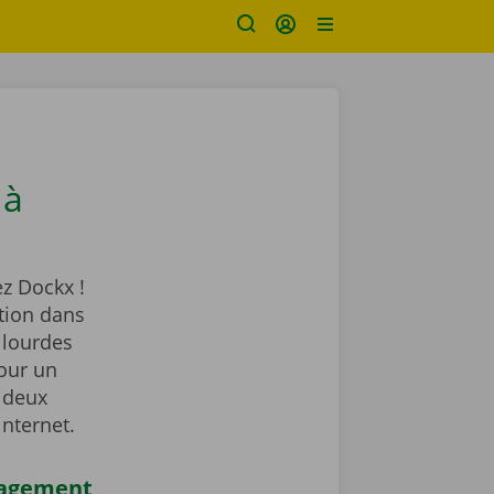
 à
z Dockx !
tion dans
 lourdes
our un
 deux
internet.
nagement