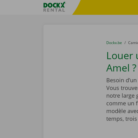
Skip content
Skip language
sitename
You are here:
du
Dockx.be
to
Cami
Louer
Amel ?
Besoin d’un
Vous trouve
notre large
comme un fr
modèle avec
temps, trois