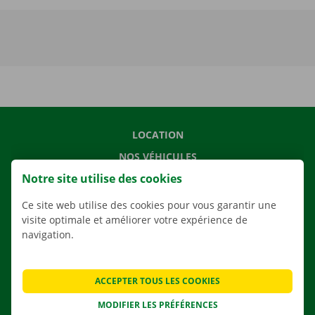
LOCATION
NOS VÉHICULES
Notre site utilise des cookies
NOS SERVICES
AGENCES
Ce site web utilise des cookies pour vous garantir une
visite optimale et améliorer votre expérience de
APPLI
navigation.
SOLUTIONS DE DÉMÉNAGEMENT
ACCEPTER TOUS LES COOKIES
MODIFIER LES PRÉFÉRENCES
CONTACTEZ NOUS